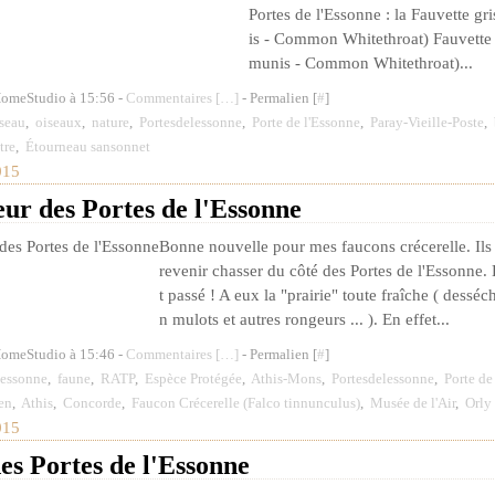
Portes de l'Essonne : la Fauvette g
is - Common Whitethroat) Fauvette 
munis - Common Whitethroat)...
HomeStudio à 15:56 -
Commentaires [
…
]
- Permalien [
#
]
seau
,
oiseaux
,
nature
,
Portesdelessonne
,
Porte de l'Essonne
,
Paray-Vieille-Poste
,
tre
,
Étourneau sansonnet
015
ur des Portes de l'Essonne
Bonne nouvelle pour mes faucons crécerelle. Il
revenir chasser du côté des Portes de l'Essonne.
t passé ! A eux la "prairie" toute fraîche ( dessé
n mulots et autres rongeurs ... ). En effet...
HomeStudio à 15:46 -
Commentaires [
…
]
- Permalien [
#
]
essonne
,
faune
,
RATP
,
Espèce Protégée
,
Athis-Mons
,
Portesdelessonne
,
Porte de
en
,
Athis
,
Concorde
,
Faucon Crécerelle (Falco tinnunculus)
,
Musée de l'Air
,
Orly
015
es Portes de l'Essonne