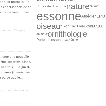
se sont tournées, de
nature
Portes de l'Essonne
nikkor
es et personnels de ce
essonne
 heureusement du posit
LPO
Athégien
oiseau
NikonD7100
nikon
francilien
LEssonne
,
Athégien
,
ornithologie
animaux
Portesdelessonne
La Réunion
 encore une nouvelle
ième sur Athis-Mons.
une fois... La guest-
lodieuse (Linaria can
 parce que je...
ons
,
Portesdelessonne
,