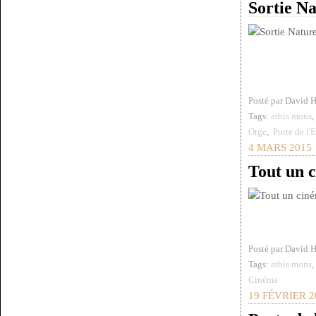
Sortie Na
Posté par David 
Tags:
athis mons
Orge
,
Porte de l'
4 MARS 2015
Tout un 
Posté par David 
Tags:
athis mons
Cinéma
19 FÉVRIER 2