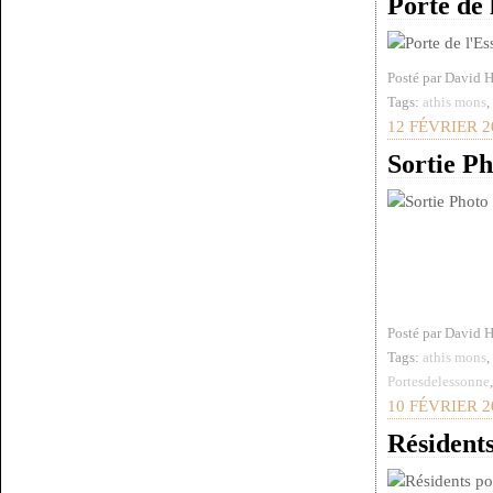
Porte de 
Posté par David 
Tags:
athis mons
12 FÉVRIER 2
Sortie Ph
Posté par David 
Tags:
athis mons
Portesdelessonne
10 FÉVRIER 2
Résidents