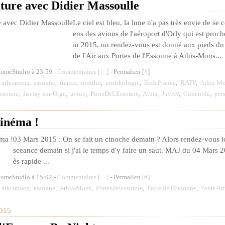
ture avec Didier Massoulle
Le ciel est bleu, la lune n'a pas très envie de se c
ens des avions de l'aéroport d'Orly qui est proch
in 2015, un rendez-vous est donné aux pieds d
de l'Air aux Portes de l'Essonne à Athis-Mons...
HomeStudio à 23:59 -
Commentaires [
…
]
- Permalien [
#
]
,
athismons
,
essonne
,
france
,
ornitho
,
ornithologie
,
îledeFrance
,
RATP
,
Athis-M
Essonne
,
Juvisy-sur-Orge
,
avion
,
PorteDeLEssonne
,
Athis
,
Juvisy
,
Concorde
,
per
cinéma !
03 Mars 2015 : On se fait un cinoche demain ? Alors rendez-vous ic
sceance demain si j'ai le temps d'y faire un saut. MAJ du 04 Mars 2
ès rapide ...
HomeStudio à 15:02 -
Commentaires [
…
]
- Permalien [
#
]
,
athismons
,
essonne
,
Athis-Mons
,
Portesdelessonne
,
Porte de l'Essonne
,
7eme Art
015