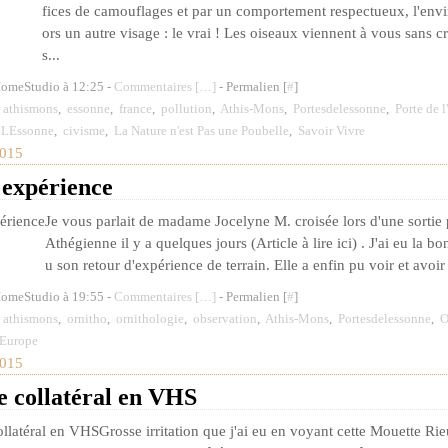
fices de camouflages et par un comportement respectueux, l'env
ors un autre visage : le vrai ! Les oiseaux viennent à vous sans cr
s...
HomeStudio à 12:25 -
Commentaires [
…
]
- Permalien [
#
]
,
athismons
,
essonne
,
france
,
pollution
,
Athis-Mons
,
Portesdelessonne
,
Porte de 
eLEssonne
,
civisme
,
La Nature n'est Pas une Poubelle
,
Savoir Vivre
015
'expérience
Je vous parlait de madame Jocelyne M. croisée lors d'une sortie 
Athégienne il y a quelques jours (Article à lire ici) . J'ai eu la bo
u son retour d'expérience de terrain. Elle a enfin pu voir et avoir 
HomeStudio à 19:55 -
Commentaires [
…
]
- Permalien [
#
]
,
athismons
,
ornitho
,
ornithologie
,
observation
,
Athis-Mons
,
Portesdelessonne
,
O
'Europe
015
collatéral en VHS
Grosse irritation que j'ai eu en voyant cette Mouette R