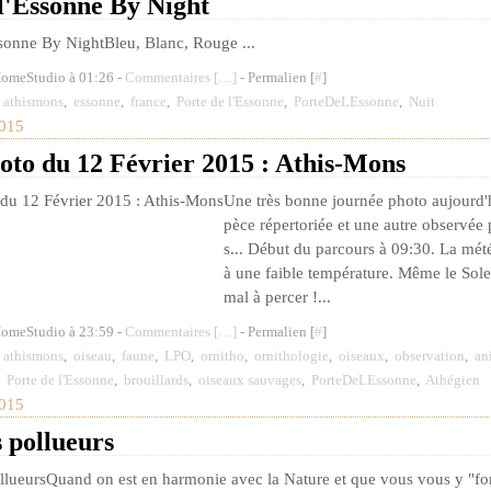
l'Essonne By Night
Bleu, Blanc, Rouge ...
HomeStudio à 01:26 -
Commentaires [
…
]
- Permalien [
#
]
,
athismons
,
essonne
,
france
,
Porte de l'Essonne
,
PorteDeLEssonne
,
Nuit
015
oto du 12 Février 2015 : Athis-Mons
Une très bonne journée photo aujourd'
pèce répertoriée et une autre observée 
s... Début du parcours à 09:30. La mété
à une faible température. Même le Sole
mal à percer !...
HomeStudio à 23:59 -
Commentaires [
…
]
- Permalien [
#
]
,
athismons
,
oiseau
,
faune
,
LPO
,
ornitho
,
ornithologie
,
oiseaux
,
observation
,
an
,
Porte de l'Essonne
,
brouillards
,
oiseaux sauvages
,
PorteDeLEssonne
,
Athégien
015
 pollueurs
Quand on est en harmonie avec la Nature et que vous vous y "fon