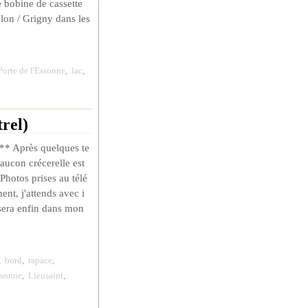
 bobine de cassette
lon / Grigny dans les
Porte de l'Essonne
,
lac
,
rel)
 Après quelques te
ucon crécerelle est
 Photos prises au télé
nt, j'attends avec i
sera enfin dans mon
,
bord
,
rapace
,
ssonne
,
Lieusaint
,