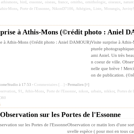
,
athismons
,
bird
,
essonne
,
oiseau
,
france
,
ornitho
,
ornithologie
,
oiseaux
,
nature
this-Mons
,
Porte de l'Essonne
,
NikonD7100
,
Athégien
,
Liste
,
Morangis
,
Juvisy
urprise à Athis-Mons (©rédit photo : Anie
Visite surprise à Athis
pturée photographique
ami Aniel. Un très beau
n coeur de ville. Obser
nelle que brève ! Merci 
on de publication. (©ré
HomeStudio à 17:53 -
Commentaires [
…
]
- Permalien [
#
]
servation
,
91
,
Athis-Mons
,
Porte de l'Essonne
,
nikon
,
urbain
,
nikkor
,
Portes de 
D80
6
Observation sur les Portes de l'Essonne
Observation ce matin lors d'une sor
uvelle espèce ( pour moi en tous cas