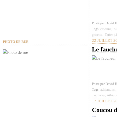
Posté par David 
Tags:
essonne
,
oi
grisette
,
Tarier pâ
22 JUILLET 2
PHOTO DE RUE
Le fauche
Posté par David 
Tags:
athismons
,
Tramway
,
Athégi
17 JUILLET 2
Coucou d