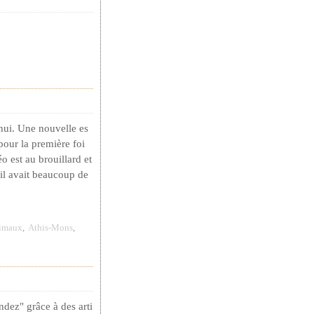
hui. Une nouvelle es
pour la première foi
o est au brouillard et
il avait beaucoup de
imaux
,
Athis-Mons
,
dez" grâce à des arti