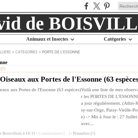
Animaux et Insectes
Catégories
LLIERS
>
CATEGORIES
>
PORTE DE L'ESSONNE
onne
025
 Oiseaux aux Portes de l'Essonne (63 espèces
Voilà une liste de mes observ
r les PORTES DE L'ESSONNE ,
a jour régulièrement. (Athis-
sy-sur-Orge, Paray-Vieille-Po
e) -> Mis à Jour le : 27 Juill
avec...
e Boisvilliers à 18:31 -
Commentaires [
…
]
- Permalien [
#
]