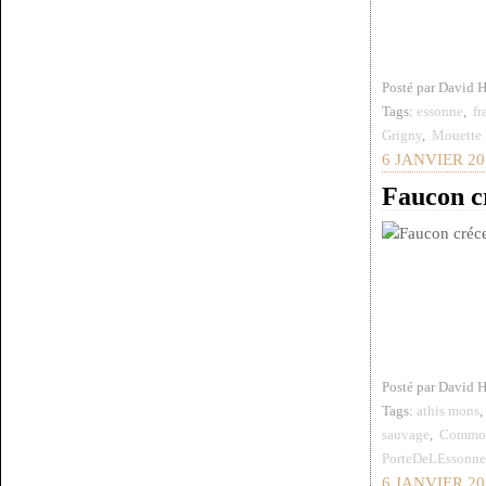
Posté par David 
Tags:
essonne
,
fr
Grigny
,
Mouette 
6 JANVIER 20
Faucon c
Posté par David 
Tags:
athis mons
sauvage
,
Common
PorteDeLEssonne
6 JANVIER 20