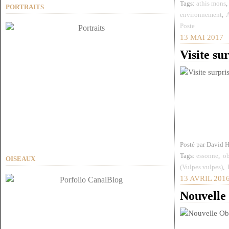
Tags:
athis mons
PORTRAITS
environnement
,
A
Poste
13 MAI 2017
Visite s
Posté par David 
Tags:
essonne
,
ob
OISEAUX
(Vulpes vulpes)
,
13 AVRIL 201
Nouvelle 