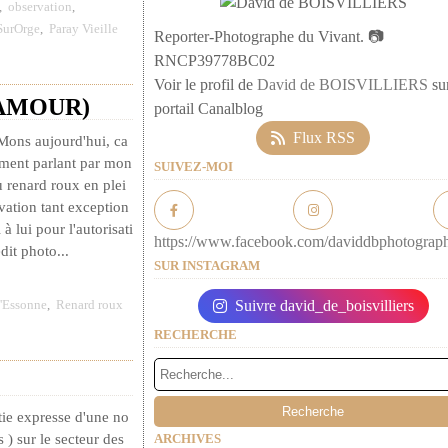
,
observation
,
SurOrge
,
Paray Vieille
Reporter-Photographe du Vivant. 📷
RNCP39778BC02
Voir le profil de
David de BOISVILLIERS
sur
l DAMOUR)
portail Canalblog
Flux RSS
-Mons aujourd'hui, ca
ment parlant par mon
SUIVEZ-MOI
 renard roux en plei
vation tant exception
à lui pour l'autorisati
https://www.facebook.com/daviddbphotograp
dit photo...
SUR INSTAGRAM
l'Essonne
,
Renard roux
Suivre david_de_boisvilliers
RECHERCHE
tie expresse d'une no
 ) sur le secteur des
ARCHIVES