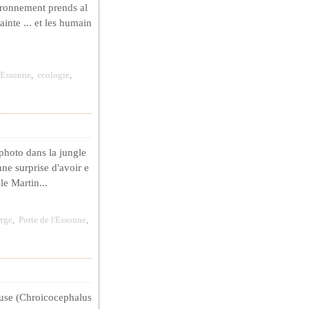
ironnement prends al
ainte ... et les humain
l'Essonne
,
ecologie
,
photo dans la jungle
nne surprise d'avoir e
le Martin...
rge
,
Porte de l'Essonne
,
ieuse (Chroicocephalus