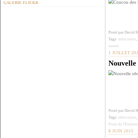
GALERIE FLICKR
Posté par David 
Tags:
athis mons
sunset
1 JUILLET 20
Nouvelle
Posté par David 
Tags:
athis mons
Porte de l'Essonn
8 JUIN 2015