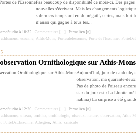
Pas beaucoup de disponibilité ce mois-ci. Des pages 
nouvelles s'écrivent. Mais les changements logistiqu
s derniers temps ont eu du négatif, certes, mais fort
if aussi qui gagne à tous les...
HomeStudio à 18:32 -
Commentaires [
…
]
- Permalien [
#
]
,
athismons
,
essonne
,
Athis-Mons
,
Portesdelessonne
,
Porte de l'Essonne
,
PorteDe
15
 observation Ornithologique sur Athis-Mons
Aujourd'hui, jour de canicule,
observation, ma quarante-deux
Pas de photo de l'oiseau encore 
star du jour est : La Linotte mé
nabina) La surprise a été grande
HomeStudio à 12:20 -
Commentaires [
…
]
- Permalien [
#
]
,
athismons
,
oiseau
,
ornitho
,
ornithologie
,
oiseaux
,
nature
,
observation
,
Athis-M
e
,
PorteDeLEssonne
,
Athégien
,
Athis
,
canicule