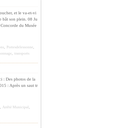
oucher, et le va-et-vi
e bât son plein. 08 Ju
u Concorde du Musée
ons
,
Portesdelessonne
,
sonnage
,
transports
i : Des photos de la
015 : Après un saut tr
,
Arrêté Municipal
,