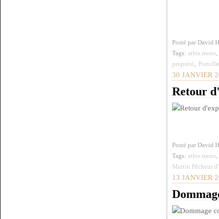
Posté par David 
Tags:
athis mons
propreté
,
PorteD
30 JANVIER 2
Retour d
Posté par David 
Tags:
athis mons
Martin Pêcheur d
13 JANVIER 2
Dommage 