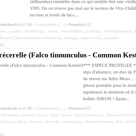
ridibundus) emmêlée dans ce qui semble être une vieille
VHS. On en trouve pas mal sur le secteur de Viry-Châtil
recoins et bords de lacs....
HomeStudio à 11:14 -
Commentaires [
…
]
- Permalien [
#
]
ance
,
ornitho
,
ornithologie
,
nature
,
viry-châtillon
,
pollution
,
Portesdelessonne
,
Rieuse (Chroicocephalus ridibundus)
,
ecologie
,
espaces verts
,
propreté
15
récerelle (Falco tinnunculus - Common Kest
*** ESPECE PROTEGEE ***
mps d'absence, un duo de Fa
de retour sur Athis Mons ...
phone portable pour le mome
mpatience le moment où il 
boîtier NIKON ! Ajout...
HomeStudio à 23:59 -
Commentaires [
…
]
- Permalien [
#
]
,
athismons
,
essonne
,
oiseau
,
faune
,
france
,
Falco tinnunculus
,
Faucon crécerelle
 Kestrel
,
Falco
,
Faucon
,
crécerelle
,
tinnunculus
,
Portesdelessonne
,
Porte de l'E
15