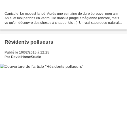
Canicule. Le mot est lancé. Après une semaine de dure épreuve, mon ami
Aniel et moi partons en vadrouille dans la jungle athégienne (encore, mais
vu qu'on découvre des choses à chaque fois ...). Un vrai sacerdoce naturalo-
ornitho-photographique pour lui...
Résidents pollueurs
Publié le 10/02/2015 à 12:25
Par
David HomeStudio