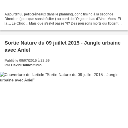
Aujourd'hui, petit créneaux dans le planning, donc timing à la seconde.
Direction ( presque sans hésiter ) au bord de l'Orge en bas d'Athis-Mons. Et
là ... Le Choc ... Mais que s'est-il passé ?!? Des poissons morts qui flottent
par dizaine ( sans exagérer...
Sortie Nature du 09 juillet 2015 - Jungle urbaine
avec Aniel
Publié le 09/07/2015 à 23:59
Par
David HomeStudio