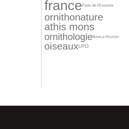
france
Porte de l'Essonne
ornitho
nature
athis mons
ornithologie
flore
La Réunion
oiseaux
LPO