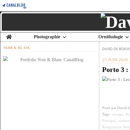
Home
Photographie
Ornithologie
NOIR & BLANC
DAVID DE BOISVI
23 JUIN 2026
Porto 3 :
Posté par David 
Tags:
voyage
,
Ro
Portugal
,
oiseau
Rougequeue Noir