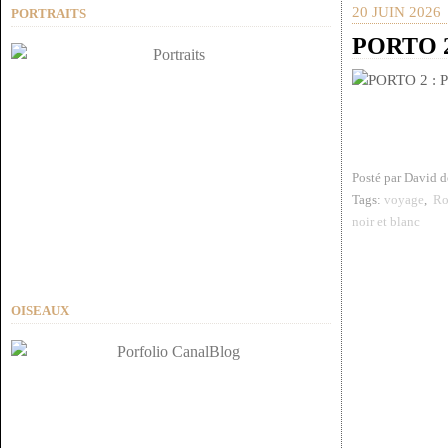
20 JUIN 2026
PORTRAITS
PORTO 2 
Posté par David 
Tags:
voyage
,
Ro
noir et blanc
OISEAUX