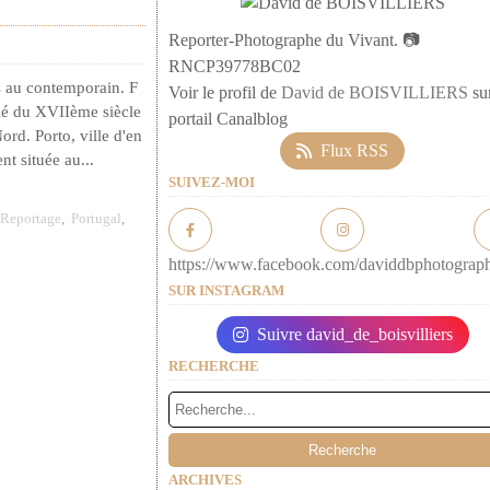
Reporter-Photographe du Vivant. 📷
RNCP39778BC02
s au contemporain. F
Voir le profil de
David de BOISVILLIERS
sur
fié du XVIIème siècle
portail Canalblog
ord. Porto, ville d'en
Flux RSS
t située au...
SUIVEZ-MOI
Reportage
,
Portugal
,
https://www.facebook.com/daviddbphotograp
SUR INSTAGRAM
Suivre david_de_boisvilliers
RECHERCHE
ARCHIVES