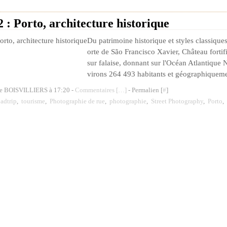
: Porto, architecture historique
Du patrimoine historique et styles classique
orte de São Francisco Xavier, Château forti
sur falaise, donnant sur l'Océan Atlantique N
virons 264 493 habitants et géographiquemen
de BOISVILLIERS à 17:20 -
Commentaires [
…
]
- Permalien [
#
]
adtrip
,
tourisme
,
Photographie de rue
,
photographie
,
Street Photography
,
Porto
,