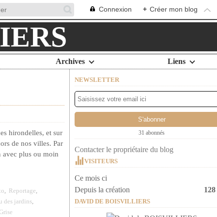
Connexion
+
Créer mon blog
Archives
Liens
NEWSLETTER
s hirondelles, et sur
31 abonnés
ors de nos villes. Par
Contacter le propriétaire du blog
in avec plus ou moin
VISITEURS
Ce mois ci
Depuis la création
128
to
,
Reportage
,
 des jardins
,
DAVID DE BOISVILLIERS
Grise