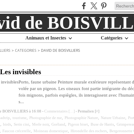
Animaux et Insectes
Catégories
LLIERS
>
CATEGORIES
>
DAVID DE BOISVILLIERS
 Les invisibles
Porto, faune urbaine Peinture murale extérieure représentant de
volée par un pigeon. Les oiseaux font partie intégrante du déc
fois mignons, parfois espiègles, ils interagissent avec l'huma
s...
de BOISVILLIERS à 16:08 -
Commentaires [
…
]
- Permalien [
#
]
adtrip
,
tourisme
,
Photographie de rue
,
Photographie Nature
,
Nature Urbaine
,
Por
x
,
birds
,
Serin cini
,
Merle noir
,
Goéland
,
Pigeon biset
,
Buse de Harris
,
Grimpereau
,
Faucon crécerelle
,
Moineau domestique
,
Hirondelle des rochers
,
Bergeronnette 