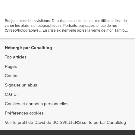
Bonjour mes chers visiteurs. Depuis pas mal de temps, me titille le désir de
varier les plaisirs photographiques. Portraits, paysages, photo de rue
(StreetPhotography) ... En crise existentielle après la vente de mon Tamron
SP 150-600 mm f/5-6,3 Di VC...
Hébergé par Canalblog
Top articles
Pages
Contact
Signaler un abus
C.G.U.
Cookies et données personnelles
Préférences cookies
Voir le profil de David de BOISVILLIERS sur le portail Canalblog