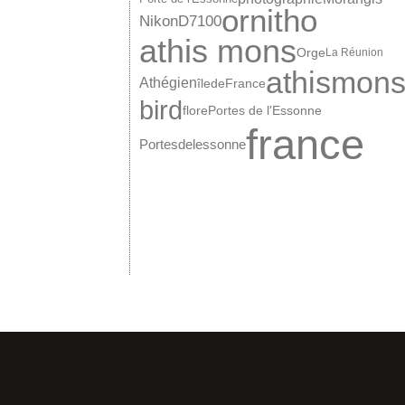
ornitho
NikonD7100
athis mons
Orge
La Réunion
athismon
Athégien
îledeFrance
bird
Portes de l'Essonne
flore
france
Portesdelessonne