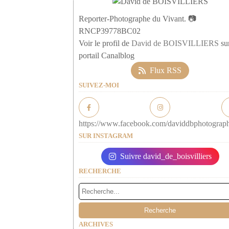
Reporter-Photographe du Vivant. 📷
RNCP39778BC02
Voir le profil de
David de BOISVILLIERS
sur
portail Canalblog
Flux RSS
SUIVEZ-MOI
https://www.facebook.com/daviddbphotograp
SUR INSTAGRAM
Suivre david_de_boisvilliers
RECHERCHE
ARCHIVES