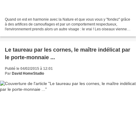
Quand on est en harmonie avec la Nature et que vous vous y "fondez" grâce
à des artifices de camouflages et par un comportement respectueux,
l'environnement prends alors un autre visage : le vrai ! Les oiseaux viennent
à vous sans crainte ... et les humains...
Le taureau par les cornes, le maître indélicat par
le porte-monnaie ...
Publié le 04/02/2015 à 12:01
Par
David HomeStudio