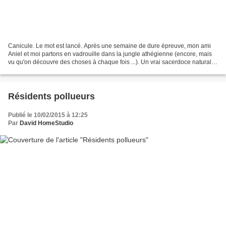
Canicule. Le mot est lancé. Après une semaine de dure épreuve, mon ami
Aniel et moi partons en vadrouille dans la jungle athégienne (encore, mais
vu qu'on découvre des choses à chaque fois ...). Un vrai sacerdoce naturalo-
ornitho-photographique pour lui...
Résidents pollueurs
Publié le 10/02/2015 à 12:25
Par
David HomeStudio