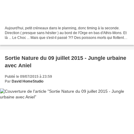
Aujourd'hui, petit créneaux dans le planning, donc timing à la seconde.
Direction ( presque sans hésiter ) au bord de l'Orge en bas d'Athis-Mons. Et
là ... Le Choc ... Mais que s'est-il passé ?!? Des poissons morts qui flottent
par dizaine ( sans exagérer...
Sortie Nature du 09 juillet 2015 - Jungle urbaine
avec Aniel
Publié le 09/07/2015 à 23:59
Par
David HomeStudio