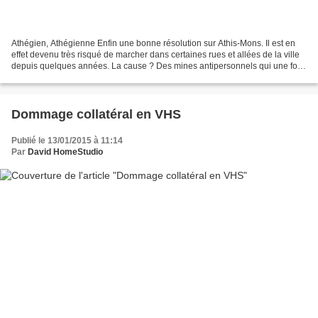
Athégien, Athégienne Enfin une bonne résolution sur Athis-Mons. Il est en
effet devenu très risqué de marcher dans certaines rues et allées de la ville
depuis quelques années. La cause ? Des mines antipersonnels qui une fois
que votre pieds touche le...
Dommage collatéral en VHS
Publié le 13/01/2015 à 11:14
Par
David HomeStudio