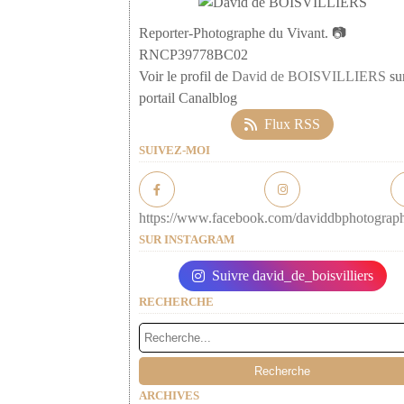
Reporter-Photographe du Vivant. 📷
RNCP39778BC02
Voir le profil de
David de BOISVILLIERS
sur
portail Canalblog
Flux RSS
SUIVEZ-MOI
https://www.facebook.com/daviddbphotograp
SUR INSTAGRAM
Suivre david_de_boisvilliers
RECHERCHE
ARCHIVES