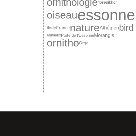
ornithologie
nikkor
flore
essonne
oiseau
nature
bird
Athégien
îledeFrance
Morangis
Porte de l'Essonne
animaux
ornitho
Orge