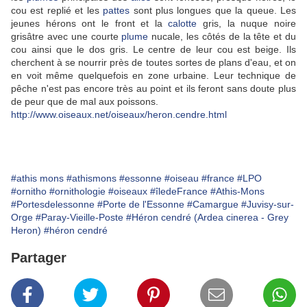
cou est replié et les
pattes
sont plus longues que la queue. Les
jeunes hérons ont le front et la
calotte
gris, la nuque noire
grisâtre avec une courte
plume
nucale, les côtés de la tête et du
cou ainsi que le dos gris. Le centre de leur cou est beige. Ils
cherchent
à se nourrir près de toutes sortes de plans d'eau, et on
en voit même quelquefois en zone urbaine. Leur technique de
pêche n'est pas encore très au point et ils feront sans doute plus
de peur que de mal aux poissons.
http://www.oiseaux.net/oiseaux/heron.cendre.html
#athis mons
#athismons
#essonne
#oiseau
#france
#LPO
#ornitho
#ornithologie
#oiseaux
#îledeFrance
#Athis-Mons
#Portesdelessonne
#Porte de l'Essonne
#Camargue
#Juvisy-sur-
Orge
#Paray-Vieille-Poste
#Héron cendré (Ardea cinerea - Grey
Heron)
#héron cendré
Partager