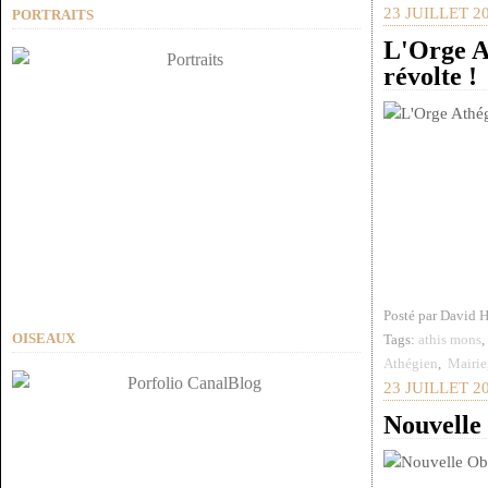
23 JUILLET 2
PORTRAITS
L'Orge At
révolte !
Posté par David 
OISEAUX
Tags:
athis mons
Athégien
,
Mairie
23 JUILLET 2
Nouvelle