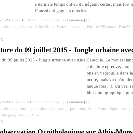
s derniers temps ont eu du négatif, certes, mais fort
if aussi qui gagne à tous les...
HomeStudio à 18:32 -
Commentaires [
…
]
- Permalien [
#
]
,
athismons
,
essonne
,
Athis-Mons
,
Portesdelessonne
,
Porte de l'Essonne
,
PorteDe
15
ture du 09 juillet 2015 - Jungle urbaine ave
Canicule. Le mot est lan
e de dure épreuve, mon a
ons en vadrouille dans la
ncore, mais vu qu'on déc
haque fois ...). Un vrai 
itho-photographique pour 
HomeStudio à 23:59 -
Commentaires [
…
]
- Permalien [
#
]
,
athismons
,
ornitho
,
ornithologie
,
nature
,
pollution
,
Athis-Mons
,
Orge
,
ecologi
,
Athégien
,
Mairie
,
Athis
15
 observation Ornithologique sur Athis-Mons