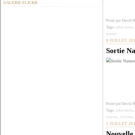
GALERIE FLICKR
Posté par David 
Tags:
athis mons
sunset
9 JUILLET 20
Sortie Na
Posté par David 
Tags:
athis mons
insecte
,
civisme
1 JUILLET 20
Nouvelle