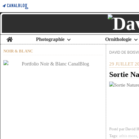
Home
Photographie
Ornithologie
NOIR & BLANC
DAVID DE BOISVI
29 JUILLET 2
Sortie N
Posté par David 
Tags:
athis mons