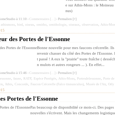
e sur Athis-Mons : le Moineau 
nus)
HomeStudio à 11:10 -
Commentaires [
…
]
- Permalien [
#
]
,
athismons
,
bird
,
oiseau
,
ornitho
,
ornithologie
,
oiseaux
,
observation
,
Athis-Mo
015
ur des Portes de l'Essonne
Bonne nouvelle pour mes faucons crécerelle. Il
revenir chasser du côté des Portes de l'Essonne.
t passé ! A eux la "prairie" toute fraîche ( dessé
n mulots et autres rongeurs ... ). En effet...
HomeStudio à 15:46 -
Commentaires [
…
]
- Permalien [
#
]
essonne
,
faune
,
RATP
,
Espèce Protégée
,
Athis-Mons
,
Portesdelessonne
,
Porte de
en
,
Athis
,
Concorde
,
Faucon Crécerelle (Falco tinnunculus)
,
Musée de l'Air
,
Orly
015
es Portes de l'Essonne
Pas beaucoup de disponibilité ce mois-ci. Des pages 
nouvelles s'écrivent. Mais les changements logistiqu