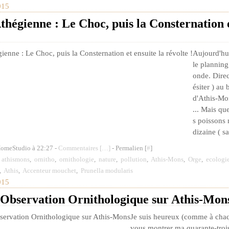
015
hégienne : Le Choc, puis la Consternation e
Aujourd'hui
le planning
onde. Direc
ésiter ) au
d'Athis-Mon
... Mais que
s poissons 
dizaine ( sa
HomeStudio à 22:27 -
Commentaires [
…
]
- Permalien [
#
]
,
athismons
,
ornitho
,
ornithologie
,
nature
,
pollution
,
Athis-Mons
,
Orge
,
ecologi
,
Athis
,
Accenteur mouchet
,
Prunella modularis
015
 Observation Ornithologique sur Athis-Mon
Je suis heureux (comme à chaque
vous montrer ma quarante-troi