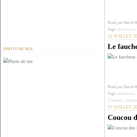
Posté par David 
Tags:
athis mons
22 JUILLET 2
Le fauche
PHOTO DE RUE
Posté par David 
Tags:
athismons
,
Tramway
,
Athégi
17 JUILLET 2
Coucou d