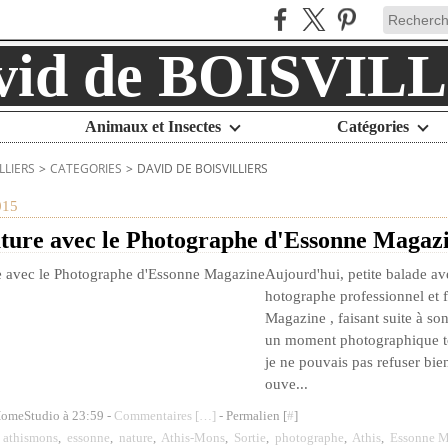
Animaux et Insectes
Catégories
LLIERS
>
CATEGORIES
>
DAVID DE BOISVILLIERS
015
ature avec le Photographe d'Essonne Magaz
Aujourd'hui, petite balade av
hotographe professionnel et 
Magazine , faisant suite à son
un moment photographique to
je ne pouvais pas refuser bie
ouve...
HomeStudio à 23:59 -
Commentaires [
…
]
- Permalien [
#
]
,
athismons
,
essonne
,
nature
,
Athis-Mons
,
Sortie
,
photographe
,
Athis
,
Essonne M