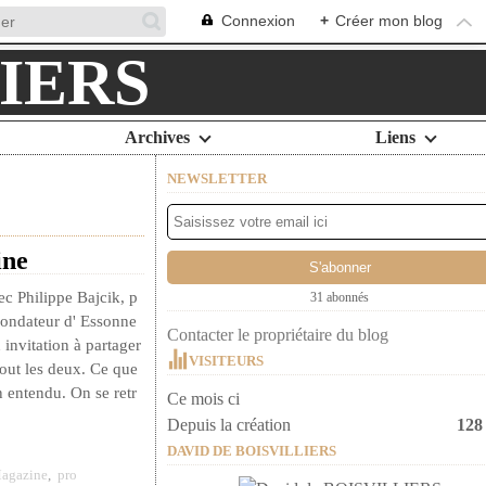
Connexion
+
Créer mon blog
Archives
Liens
NEWSLETTER
ine
ec Philippe Bajcik, p
31 abonnés
fondateur d' Essonne
Contacter le propriétaire du blog
 invitation à partager
VISITEURS
ut les deux. Ce que
n entendu. On se retr
Ce mois ci
Depuis la création
128
DAVID DE BOISVILLIERS
agazine
,
pro