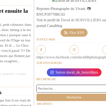
Reporter-Photographe du Vivant. 📷
t ensuite la
RNCP39778BC02
Voir le profil de
David de BOISVILLIERS
sur
, petit créneaux dans
portail Canalblog
, donc timing à la sec
Flux RSS
tion ( presque sans h
SUIVEZ-MOI
 bord de l'Orge en bas
s. Et là ... Le Choc
 s'est-il passé ?!? De
morts qui flottent par
https://www.facebook.com/daviddbphotograp
ns exagérer...
SUR INSTAGRAM
Suivre david_de_boisvilliers
e
,
propreté
,
civisme
,
RECHERCHE
s
 fois il est vrai) de
ARCHIVES
sième espèce observé