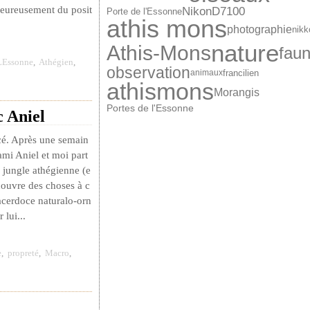
 heureusement du posit
NikonD7100
Porte de l'Essonne
athis mons
photographie
nikk
nature
Athis-Mons
fau
LEssonne
,
Athégien
,
observation
francilien
animaux
athismons
Morangis
Portes de l'Essonne
c Aniel
cé. Après une semain
mi Aniel et moi part
 jungle athégienne (e
ouvre des choses à c
sacerdoce naturalo-orn
lui...
e
,
propreté
,
Macro
,