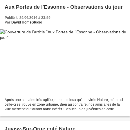
Aux Portes de l'Essonne - Observations du jour
Publié le 29/06/2016 à 23:59
Par
David HomeStudio
Après une semaine très agitée, rien de mieux qu'une virée Nature, même si
celle-ci se trouve en zone urbaine. Bien au contraire, nos amis ailés de la
ville méritent tout autant notre intérêt ! Beaucoup de juvéniles en cette
période de nidification ( entendons...
Juvisy-Sur-Orge coté Nature