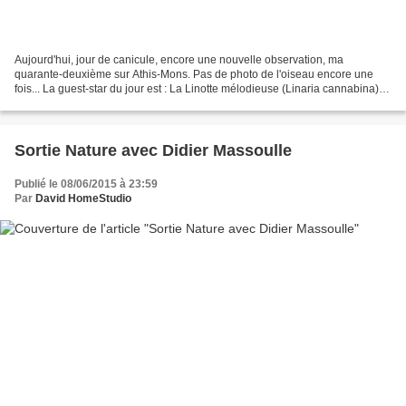
Aujourd'hui, jour de canicule, encore une nouvelle observation, ma
quarante-deuxième sur Athis-Mons. Pas de photo de l'oiseau encore une
fois... La guest-star du jour est : La Linotte mélodieuse (Linaria cannabina)
La surprise a été grande parce que je...
Sortie Nature avec Didier Massoulle
Publié le 08/06/2015 à 23:59
Par
David HomeStudio