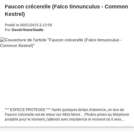
Faucon crécerelle (Falco tinnunculus - Common
Kestrel)
Publié le 06/01/2015 à 23:59
Par
David HomeStudio
*** ESPECE PROTEGEE *** Après quelques temps d'absence, un duo de
Faucon crécerelle est de retour sur Athis Mons ... Photos prises au téléphone
portable pour le moment, j'attends avec impatience le moment où il sera
enfin dans mon boîtier NIKON ! Ajout...