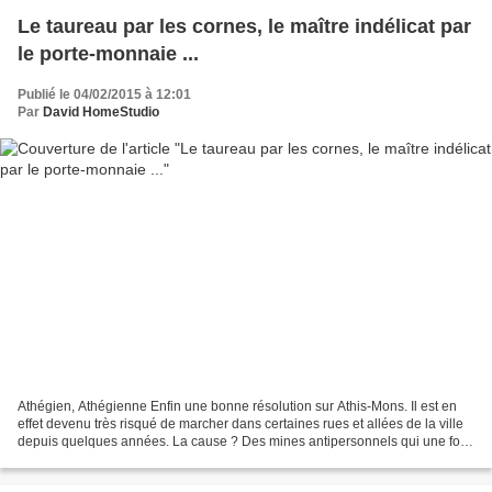
Le taureau par les cornes, le maître indélicat par
le porte-monnaie ...
Publié le 04/02/2015 à 12:01
Par
David HomeStudio
Athégien, Athégienne Enfin une bonne résolution sur Athis-Mons. Il est en
effet devenu très risqué de marcher dans certaines rues et allées de la ville
depuis quelques années. La cause ? Des mines antipersonnels qui une fois
que votre pieds touche le...