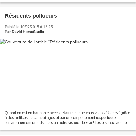
Résidents pollueurs
Publié le 10/02/2015 à 12:25
Par
David HomeStudio
Quand on est en harmonie avec la Nature et que vous vous y "fondez" grâce
à des artifices de camouflages et par un comportement respectueux,
l'environnement prends alors un autre visage : le vrai ! Les oiseaux viennent
à vous sans crainte ... et les humains...