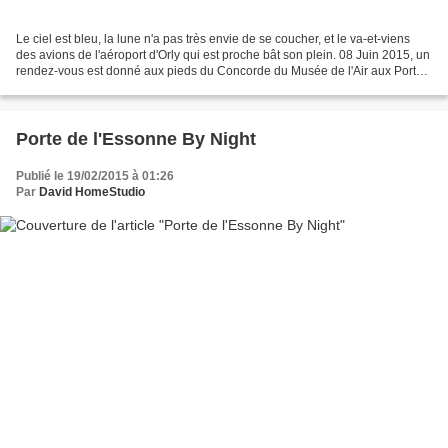
Le ciel est bleu, la lune n'a pas très envie de se coucher, et le va-et-viens
des avions de l'aéroport d'Orly qui est proche bât son plein. 08 Juin 2015, un
rendez-vous est donné aux pieds du Concorde du Musée de l'Air aux Portes
de l'Essonne à Athis-Mons...
Porte de l'Essonne By Night
Publié le 19/02/2015 à 01:26
Par
David HomeStudio