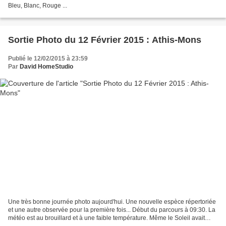
Bleu, Blanc, Rouge ...
Sortie Photo du 12 Février 2015 : Athis-Mons
Publié le 12/02/2015 à 23:59
Par
David HomeStudio
Une très bonne journée photo aujourd'hui. Une nouvelle espèce répertoriée
et une autre observée pour la première fois... Début du parcours à 09:30. La
météo est au brouillard et à une faible température. Même le Soleil avait
beaucoup de mal à percer !...