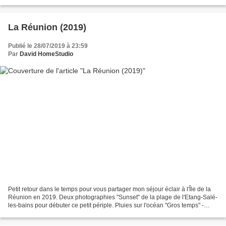
hormis la mémoire de ma fille ......
La Réunion (2019)
Publié le 28/07/2019 à 23:59
Par
David HomeStudio
Petit retour dans le temps pour vous partager mon séjour éclair à l'Île de la
Réunion en 2019. Deux photographies "Sunset" de la plage de l'Etang-Salé-
les-bains pour débuter ce petit périple. Pluies sur l'océan "Gros temps" -
pluies en mer - pour la première...