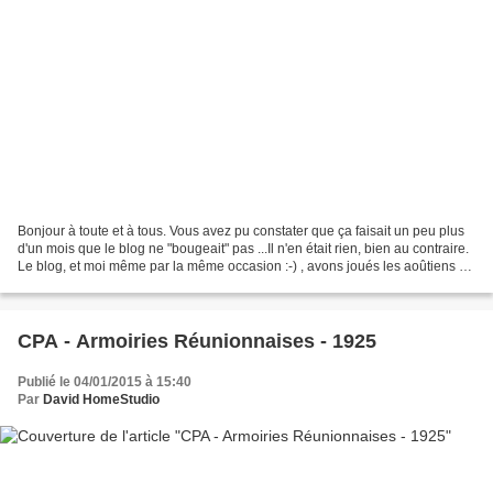
Bonjour à toute et à tous. Vous avez pu constater que ça faisait un peu plus
d'un mois que le blog ne "bougeait" pas ...Il n'en était rien, bien au contraire.
Le blog, et moi même par la même occasion :-) , avons joués les aoûtiens en
mode photo-reportage...
CPA - Armoiries Réunionnaises - 1925
Publié le 04/01/2015 à 15:40
Par
David HomeStudio