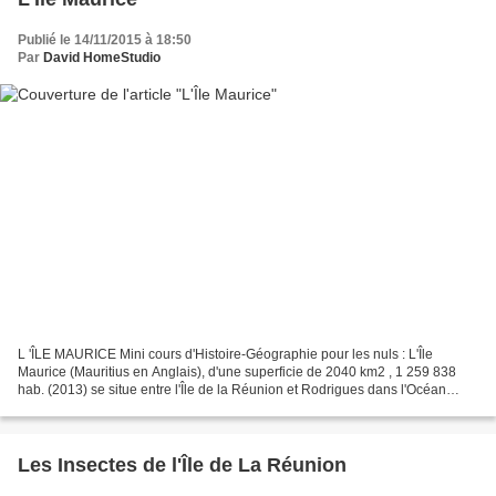
Publié le 14/11/2015 à 18:50
Par
David HomeStudio
L 'ÎLE MAURICE Mini cours d'Histoire-Géographie pour les nuls : L'Île
Maurice (Mauritius en Anglais), d'une superficie de 2040 km2 , 1 259 838
hab. (2013) se situe entre l'Île de la Réunion et Rodrigues dans l'Océan
Indien, sur un fuseau horaire UTC+4....
Les Insectes de l'Île de La Réunion