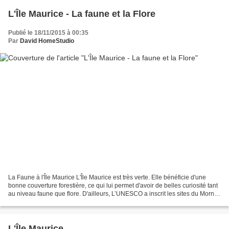
L'Île Maurice - La faune et la Flore
Publié le 18/11/2015 à 00:35
Par
David HomeStudio
La Faune à l'Île Maurice L'Île Maurice est très verte. Elle bénéficie d'une
bonne couverture forestière, ce qui lui permet d'avoir de belles curiosité tant
au niveau faune que flore. D'ailleurs, L’UNESCO a inscrit les sites du Morne
et de l’Aapravasi...
L'Île Maurice