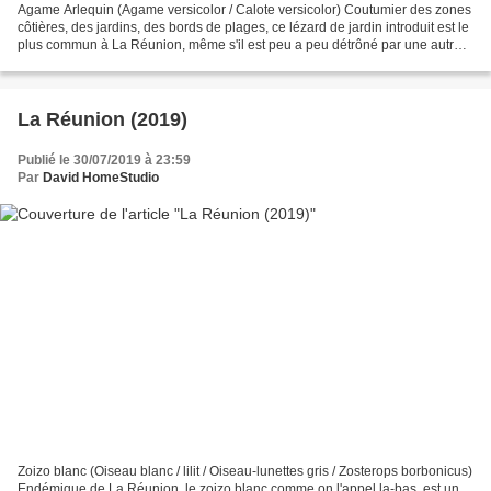
Agame Arlequin (Agame versicolor / Calote versicolor) Coutumier des zones
côtières, des jardins, des bords de plages, ce lézard de jardin introduit est le
plus commun à La Réunion, même s'il est peu a peu détrôné par une autre
espèce invasive beaucoup...
La Réunion (2019)
Publié le 30/07/2019 à 23:59
Par
David HomeStudio
Zoizo blanc (Oiseau blanc / lilit / Oiseau-lunettes gris / Zosterops borbonicus)
Endémique de La Réunion, le zoizo blanc comme on l'appel la-bas, est un