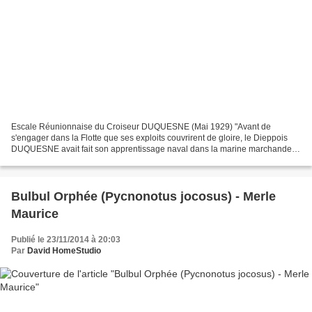
Escale Réunionnaise du Croiseur DUQUESNE (Mai 1929) "Avant de
s'engager dans la Flotte que ses exploits couvrirent de gloire, le Dieppois
DUQUESNE avait fait son apprentissage naval dans la marine marchande &
corsaire du port de Dieppe - dont les armoiries...
Bulbul Orphée (Pycnonotus jocosus) - Merle
Maurice
Publié le 23/11/2014 à 20:03
Par
David HomeStudio