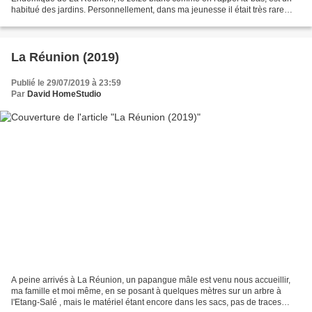
habitué des jardins. Personnellement, dans ma jeunesse il était très rare
d'en voir à Saint-Louis,...
La Réunion (2019)
Publié le 29/07/2019 à 23:59
Par
David HomeStudio
A peine arrivés à La Réunion, un papangue mâle est venu nous accueillir,
ma famille et moi même, en se posant à quelques mètres sur un arbre à
l'Etang-Salé , mais le matériel étant encore dans les sacs, pas de traces