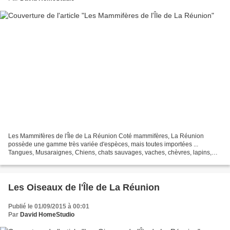
Les Mammifères de l'Île de La Réunion Coté mammifères, La Réunion
possède une gamme très variée d'espèces, mais toutes importées ...
Tangues, Musaraignes, Chiens, chats sauvages, vaches, chèvres, lapins,
ânes, Éléphant de mer ( oui, il y en a eu (1) il...
Les Oiseaux de l'Île de La Réunion
Publié le 01/09/2015 à 00:01
Par
David HomeStudio