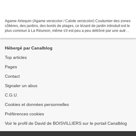
Agame Arlequin (Agame versicolor / Calote versicolor) Coutumier des zones
côtières, des jardins, des bords de plages, ce lézard de jardin introduit est le
plus commun à La Réunion, même s'il est peu a peu détrôné par une autre
espèce invasive beaucoup...
Hébergé par Canalblog
Top articles
Pages
Contact
Signaler un abus
C.G.U.
Cookies et données personnelles
Préférences cookies
Voir le profil de David de BOISVILLIERS sur le portail Canalblog