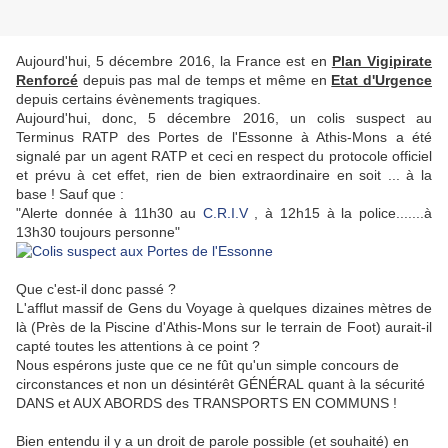
Aujourd'hui, 5 décembre 2016, la France est en
Plan Vigipirate
Renforcé
depuis pas mal de temps et même en
Etat d'Urgence
depuis certains évènements tragiques.
Aujourd'hui, donc, 5 décembre 2016, un colis suspect au
Terminus RATP des Portes de l'Essonne à Athis-Mons a été
signalé par un agent RATP et ceci en respect du protocole officiel
et prévu à cet effet, rien de bien extraordinaire en soit ... à la
base ! Sauf que :
"Alerte donnée à 11h30 au
C.R.I.V
, à 12h15 à la police.......à
13h30 toujours personne"
Que c'est-il donc passé ?
L'afflut massif de Gens du Voyage à quelques dizaines mètres de
là (Près de la Piscine d'Athis-Mons sur le terrain de Foot) aurait-il
capté toutes les attentions à ce point ?
Nous espérons juste que ce ne fût qu'un simple concours de
circonstances et non un désintérêt GÉNÉRAL quant à la sécurité
DANS et AUX ABORDS des TRANSPORTS EN COMMUNS !
Bien entendu il y a un droit de parole possible (et souhaité) en