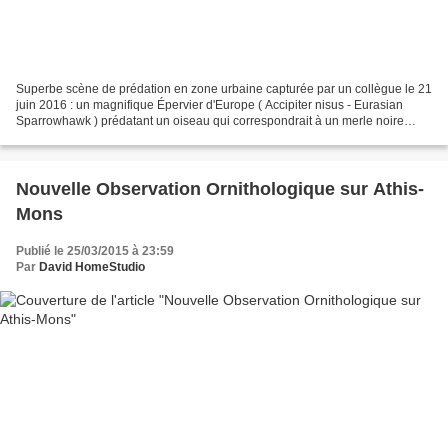
Superbe scène de prédation en zone urbaine capturée par un collègue le 21
juin 2016 : un magnifique Épervier d'Europe ( Accipiter nisus - Eurasian
Sparrowhawk ) prédatant un oiseau qui correspondrait à un merle noire
d'après sa description. Un combat...
Nouvelle Observation Ornithologique sur Athis-
Mons
Publié le 25/03/2015 à 23:59
Par
David HomeStudio