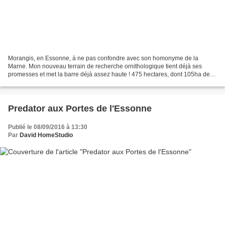
Morangis, en Essonne, à ne pas confondre avec son homonyme de la
Marne. Mon nouveau terrain de recherche ornithologique tient déjà ses
promesses et met la barre déjà assez haute ! 475 hectares, dont 105ha de
terrain de jeu ( Zone agricole & naturelle...
Predator aux Portes de l'Essonne
Publié le 08/09/2016 à 13:30
Par
David HomeStudio