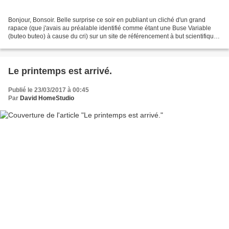
Bonjour, Bonsoir. Belle surprise ce soir en publiant un cliché d'un grand
rapace (que j'avais au préalable identifié comme étant une Buse Variable
(buteo buteo) à cause du cri) sur un site de référencement à but scientifique,
se trouve être un Milan noir...
Le printemps est arrivé.
Publié le 23/03/2017 à 00:45
Par
David HomeStudio