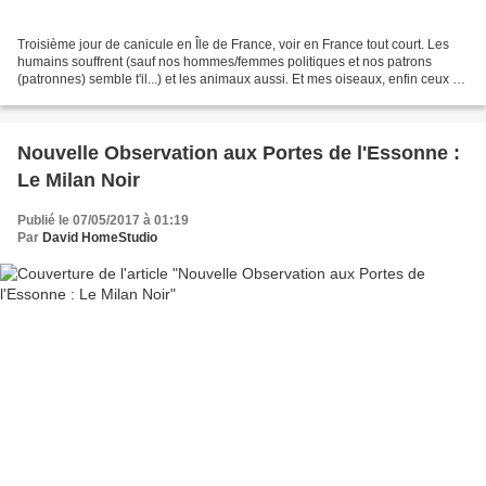
Troisième jour de canicule en Île de France, voir en France tout court. Les
humains souffrent (sauf nos hommes/femmes politiques et nos patrons
(patronnes) semble t'il...) et les animaux aussi. Et mes oiseaux, enfin ceux de
mon jardin, ne font pas exception...
Nouvelle Observation aux Portes de l'Essonne :
Le Milan Noir
Publié le 07/05/2017 à 01:19
Par
David HomeStudio