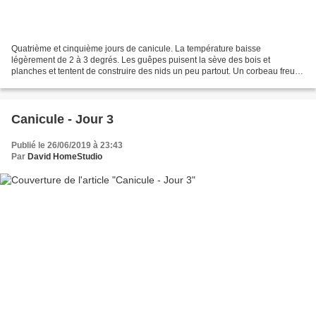
Quatrième et cinquième jours de canicule. La température baisse
légèrement de 2 à 3 degrés. Les guêpes puisent la sève des bois et
planches et tentent de construire des nids un peu partout. Un corbeau freux
de passage au dessus de la maison part en direction...
Canicule - Jour 3
Publié le 26/06/2019 à 23:43
Par
David HomeStudio