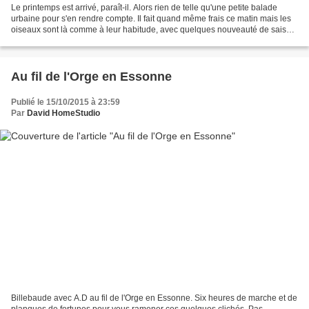
Le printemps est arrivé, paraît-il. Alors rien de telle qu'une petite balade
urbaine pour s'en rendre compte. Il fait quand même frais ce matin mais les
oiseaux sont là comme à leur habitude, avec quelques nouveauté de saison.
Tarier pâtre (Saxicola rubicola...
Au fil de l'Orge en Essonne
Publié le 15/10/2015 à 23:59
Par
David HomeStudio
Billebaude avec A.D au fil de l'Orge en Essonne. Six heures de marche et de
planques de fortunes pour vous ramener ces quelques clichés. Pas