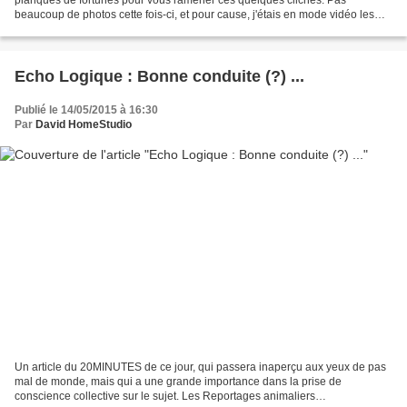
beaucoup de photos cette fois-ci, et pour cause, j'étais en mode vidéo les
trois quarts du temps. Crédit Photo...
Echo Logique : Bonne conduite (?) ...
Publié le 14/05/2015 à 16:30
Par
David HomeStudio
Un article du 20MINUTES de ce jour, qui passera inaperçu aux yeux de pas
mal de monde, mais qui a une grande importance dans la prise de
conscience collective sur le sujet. Les Reportages animaliers