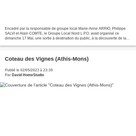
Encadré par la responsable de groupe local Marie-Anne ARRIO, Philippe
SALVI et Alain COMTE, le Groupe Local Nord L.P.O. avait organisé ce
dimanche 17 Mai, une sortie à destination du public, à la découverte de la
faune du Coteau des Vignes sur la commune...
Coteau des Vignes (Athis-Mons)
Publié le 02/05/2023 à 23:39
Par
David HomeStudio