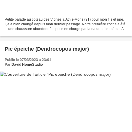
Petite balade au coteau des Vignes à Athis-Mons (91) pour mon fils et moi.
Ça a bien changé depuis mon dernier passage. Notre première coche a été
... une chaussure abandonnée, prise en charge par la nature elle-même. Au
gré du sentier, des rencontres...
Pic épeiche (Dendrocopos major)
Publié le 07/03/2023 à 23:01
Par
David HomeStudio