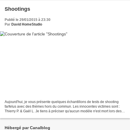
Shootings
Publié le 29/01/2015 à 23:30
Par
David HomeStudio
Aujourd'hui, je vous présente quelques échantillons de tests de shooting
farfelus avec des thèmes hors du commun. Les innocentes victimes sont :
Thierry P. & Gaël L. Je tiens à préciser qu'aucun modèle n'est mort lors des
séances ... juste épuisé d'avoir...
Hébergé par Canalblog