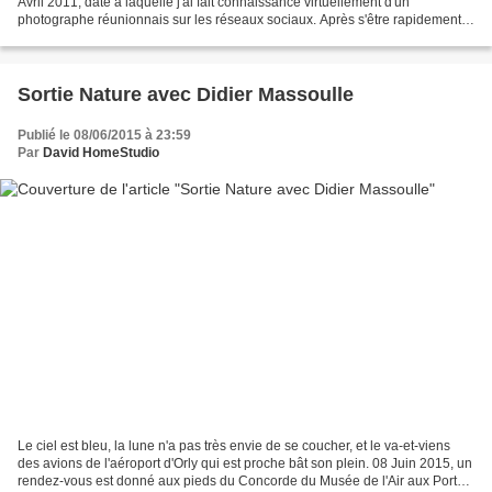
Avril 2011, date à laquelle j'ai fait connaissance virtuellement d'un
photographe réunionnais sur les réseaux sociaux. Après s'être rapidement
serrés la main à La Réunion en Août,...
Sortie Nature avec Didier Massoulle
Publié le 08/06/2015 à 23:59
Par
David HomeStudio
Le ciel est bleu, la lune n'a pas très envie de se coucher, et le va-et-viens
des avions de l'aéroport d'Orly qui est proche bât son plein. 08 Juin 2015, un
rendez-vous est donné aux pieds du Concorde du Musée de l'Air aux Portes