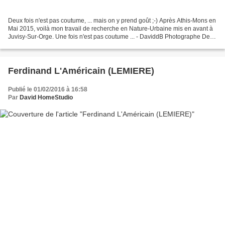
Deux fois n'est pas coutume, ... mais on y prend goût ;-) Après Athis-Mons en
Mai 2015, voilà mon travail de recherche en Nature-Urbaine mis en avant à
Juvisy-Sur-Orge. Une fois n'est pas coutume ... - DaviddB Photographe Des
heures et des heures de marches...
Ferdinand L'Américain (LEMIERE)
Publié le 01/02/2016 à 16:58
Par
David HomeStudio