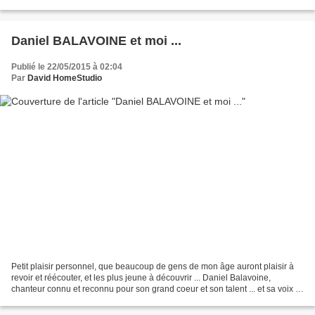
de l'Essonne à Athis-Mons...
Daniel BALAVOINE et moi ...
Publié le 22/05/2015 à 02:04
Par
David HomeStudio
Petit plaisir personnel, que beaucoup de gens de mon âge auront plaisir à
revoir et réécouter, et les plus jeune à découvrir ... Daniel Balavoine,
chanteur connu et reconnu pour son grand coeur et son talent ... et sa voix !
Petite biographie rapide (pour...