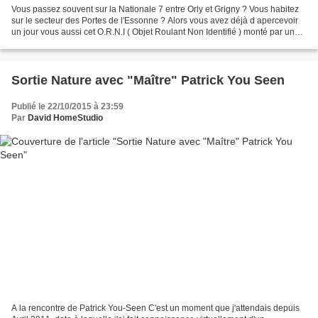
Vous passez souvent sur la Nationale 7 entre Orly et Grigny ? Vous habitez
sur le secteur des Portes de l'Essonne ? Alors vous avez déjà d apercevoir
un jour vous aussi cet O.R.N.I ( Objet Roulant Non Identifié ) monté par un
cowboy. Après des recherches...
Sortie Nature avec "Maître" Patrick You Seen
Publié le 22/10/2015 à 23:59
Par
David HomeStudio
A la rencontre de Patrick You-Seen C'est un moment que j'attendais depuis