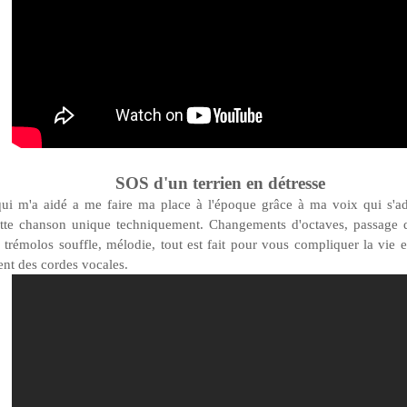
SOS d'un terrien en détresse
i m'a aidé a me faire ma place à l'époque grâce à ma voix qui s'ada
tte chanson unique techniquement. Changements d'octaves, passage 
s, trémolos souffle, mélodie, tout est fait pour vous compliquer la vie 
nt des cordes vocales.