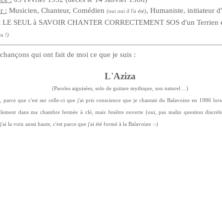
r :
Musicien, Chanteur, Comédien
, Humaniste, initiateur 
(oui oui il l'a été)
. et LE SEUL à SAVOIR CHANTER CORRECTEMENT SOS d'un Terrien en
u !)
chançons qui ont fait de moi ce que je suis :
L'Aziza
(Paroles aiguisées, solo de guitare mythique, son naturel ...)
, parce que c'est sur celle-ci que j'ai pris conscience que je chantait du Balavoine en 1986 lo
lement dans ma chambre fermée à clé, mais fenêtre ouverte (oui, pas malin question discréti
i la voix aussi haute, c'est parce que j'ai été formé à la Balavoine :-)