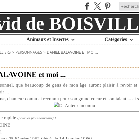
Animaux et Insectes
Catégories
LLIERS
>
PERSONNAGES
>
DANIEL BALAVOINE ET MOI ...
ALAVOINE et moi ...
ersonnel, que beaucoup de gens de mon âge auront plaisir à revoir et r
r ...
ine
, chanteur connu et reconnu pour son grand coeur et son talent ... et s
ie rapide
:
(pour les p'tits nouveaux)
OINE
l
ce :
05 Février 1952 (décès le 14 Janvier 1986)