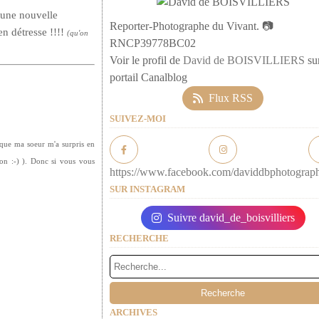
d'une nouvelle
Reporter-Photographe du Vivant. 📷
 détresse !!!!
(qu'on
RNCP39778BC02
Voir le profil de
David de BOISVILLIERS
sur
portail Canalblog
Flux RSS
SUIVEZ-MOI
rsque ma soeur m'a surpris en
on :-) ). Donc si vous vous
https://www.facebook.com/daviddbphotograp
SUR INSTAGRAM
Suivre david_de_boisvilliers
RECHERCHE
ARCHIVES