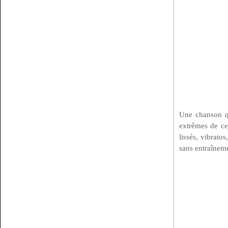
Une chanson qu
extrêmes de ce
lissés, vibrato
sans entraîneme