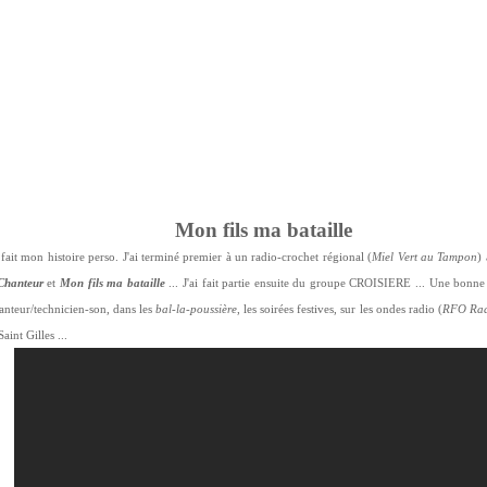
Mon fils ma bataille
fait mon histoire perso. J'ai terminé premier à un radio-crochet régional (
Miel Vert au Tampon
)
 Chanteur
et
Mon fils ma bataille
... J'ai fait partie ensuite du groupe CROISIERE ... Une bonn
anteur/technicien-son, dans les
bal-la-poussière
, les soirées festives, sur les ondes radio (
RFO Radi
int Gilles ...