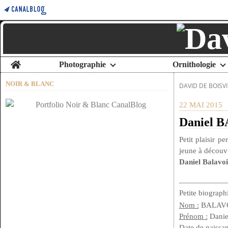
Home
Photographie
Ornithologie
NOIR & BLANC
DAVID DE BOISVI
22 MAI 2015
Daniel B
Petit plaisir p
jeune à découvri
Daniel Balavo
Petite biograph
Nom :
BALAV
Prénom :
Danie
Date de naissan