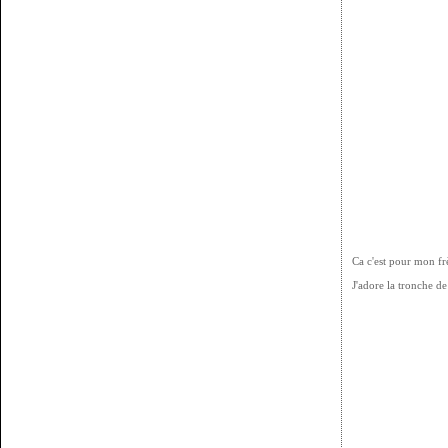
Ca c'est pour mon frè
J'adore la tronche d