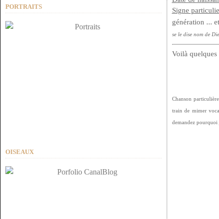
PORTRAITS
Signe particulie
génération ..
se le dise nom de Die
Voilà quelques 
Chanson particulière
train de mimer voca
demandez pourquoi j'a
OISEAUX