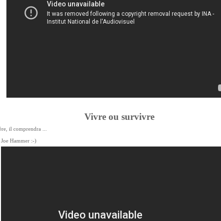
Vivre ou survivre
re, il comprendra ...
e Joe Hammer :-)