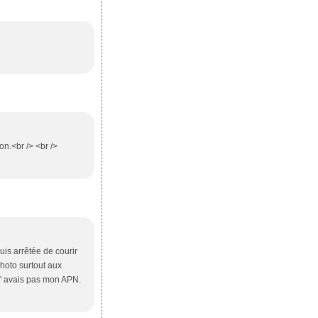
n.<br /> <br />
uis arrêtée de courir
photo surtout aux
n' avais pas mon APN.