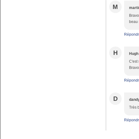
M
marti
Bravo 
beau r
Répondr
H
Hugh
C'est
Bravo 
Répondr
D
dandy
Très 
Répondr