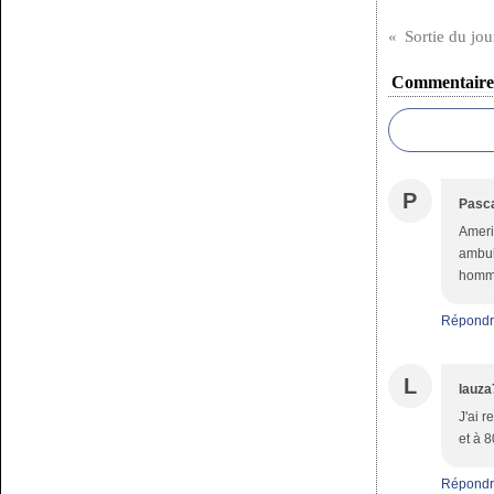
Sortie du jou
Commentaire
P
Pasca
Americ
ambul
homme 
Répondr
L
lauza
J'ai r
et à 8
Répondr