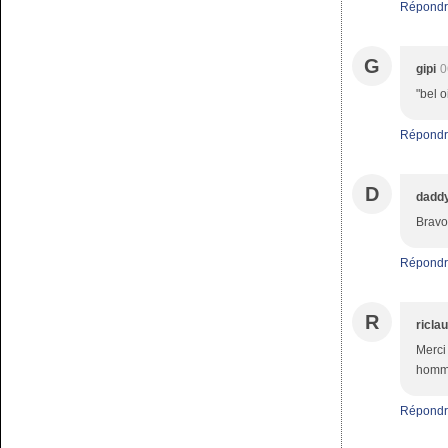
Répondr
G
gipi
0
"bel o
Répondr
D
dadd
Bravo 
Répondr
R
ricla
Merci 
homme
Répondr