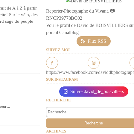
uit de A à Z à partir
Reporter-Photographe du Vivant. 📷
tte! Sur le vélo, des
RNCP39778BC02
ard sage du peuple
Voir le profil de
David de BOISVILLIERS
sur
portail Canalblog
Flux RSS
SUIVEZ-MOI
https://www.facebook.com/daviddbphotograp
SUR INSTAGRAM
Suivre david_de_boisvilliers
RECHERCHE
ur ...
ARCHIVES