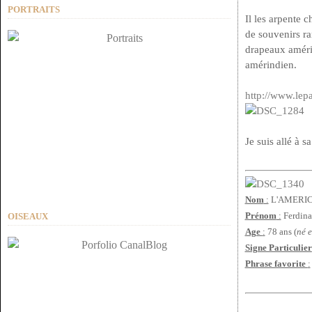
PORTRAITS
Il les arpente 
de souvenirs ra
drapeaux améric
amérindien.
http://www.lepa
Je suis allé à s
Nom
:
L'AMERIC
Prénom
:
Ferdin
OISEAUX
Age
:
78 ans (
né 
Signe Particulier
Phrase favorite
: