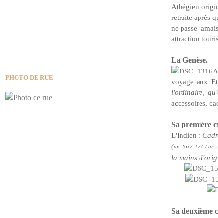
Athégien origi
retraite après 
ne passe jamais
attraction touri
La Genèse.
A
PHOTO DE RUE
voyage aux Et
l'ordinaire, q
accessoires, ca
Sa première c
L'Indien :
Cadre
(
av. 26x2-127 / ar. 
la mains d'orig
Sa deuxième c