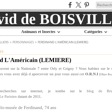
Animaux et Insectes
Catégories
LLIERS
>
PERSONNAGES
>
FERDINAND L'AMÉRICAIN (LEMIERE)
16
nd L'Américain (LEMIERE)
uvent sur la Nationale 7 entre Orly et Grigny ? Vous habitez sur le 
rs vous avez déjà d apercevoir un jour vous aussi cet
O.R.N.I
(
Objet Rou
.
recherches sur internet, je tombe sur le
blog de Brud
Le Parisien
datant de 2011.
élo-musée de Ferdinand, 74 ans