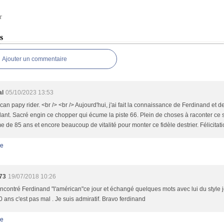
r
s
Ajouter un commentaire
l
05/10/2023 13:53
an papy rider. <br /> <br /> Aujourd'hui, j'ai fait la connaissance de Ferdinand et
ant. Sacré engin ce chopper qui écume la piste 66. Plein de choses à raconter ce
de 85 ans et encore beaucoup de vitalité pour monter ce fidèle destrier. Félicitati
e
73
19/07/2018 10:26
encontré Ferdinand "l'américan"ce jour et échangé quelques mots avec lui du style j
0 ans c'est pas mal . Je suis admiratif. Bravo ferdinand
e