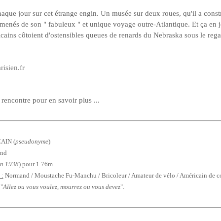
chaque jour sur cet étrange engin. Un musée sur deux roues, qu'il a constr
menés de son " fabuleux " et unique voyage outre-Atlantique. Et ça en je
ains côtoient d'ostensibles queues de renards du Nebraska sous le reg
risien.fr
a rencontre pour en savoir plus ...
AIN (
pseudonyme
)
and
en 1938
) pour 1.76m.
:
Normand / Moustache Fu-Manchu / Bricoleur / Amateur de vélo / Américain de coe
"
Allez ou vous voulez, mourrez ou vous devez
".