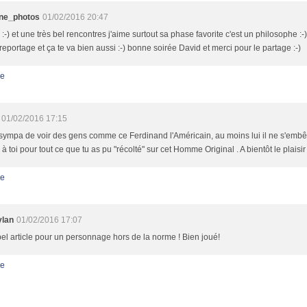
ne_photos
01/02/2016 20:47
:-) et une très bel rencontres j'aime surtout sa phase favorite c'est un philosophe :-
eportage et ça te va bien aussi :-) bonne soirée David et merci pour le partage :-)
e
01/02/2016 17:15
 sympa de voir des gens comme ce Ferdinand l'Américain, au moins lui il ne s'embêt
à toi pour tout ce que tu as pu "récolté" sur cet Homme Original . A bientôt le plaisir 
e
lan
01/02/2016 17:07
bel article pour un personnage hors de la norme ! Bien joué!
e