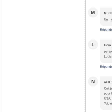
M
M
23/
Un mon
Répondr
L
lucio
perso
Lucia
Répondr
N
neill
Oui, j
pour l
USA, 
Toi, t