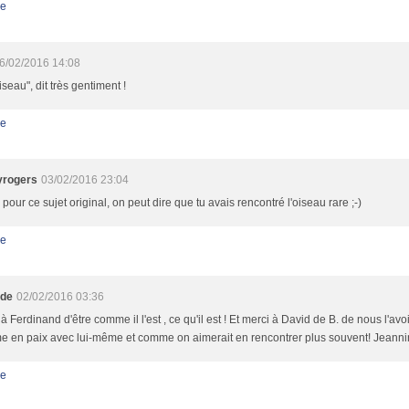
e
6/02/2016 14:08
iseau", dit très gentiment !
e
yrogers
03/02/2016 23:04
pour ce sujet original, on peut dire que tu avais rencontré l'oiseau rare ;-)
e
ude
02/02/2016 03:36
à Ferdinand d'être comme il l'est , ce qu'il est ! Et merci à David de B. de nous l'avoi
 en paix avec lui-même et comme on aimerait en rencontrer plus souvent! Jeanni
e