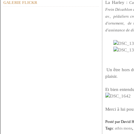
La Harley :
GALERIE FLICKR
Ca
Frein Décathlon a
av., pédaliers
cr
d'ornement,
de t
d'assistance de d
Un être hors du
plaisir.
Et bien entendu,
Merci à lui pour
Posté par David 
Tags:
athis mons