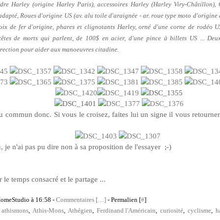
dre Harley (origine Harley Paris), accessoires Harley (Harley Viry-Châtillon),
dapté, Roues d'origine US (av. alu toile d'araignée - ar. roue type moto d'origine 
oix de fer
d'origine, phares et clignotants Harley, orné
d'une corne de rodéo U
êtes de morts qui parlent, de 100$ en acier, d'une pince à billets US ...
Deux 
irection pour aider aux manoeuvres citadine.
 commun donc. Si vous le croisez, faites lui un signe il vous retourner
 je n'ai pas pu dire non à sa proposition de l'essayer ;-)
 le temps consacré et le partage ...
HomeStudio à 16:58 -
Commentaires [
…
]
- Permalien [
#
]
,
athismons
,
Athis-Mons
,
Athégien
,
Ferdinand l'Américain
,
curiosité
,
cyclisme
,
h