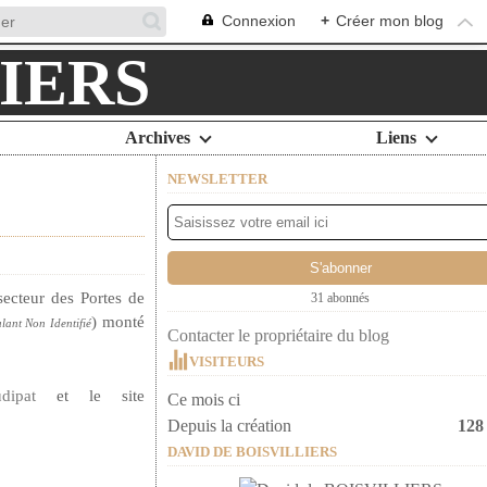
Connexion
+
Créer mon blog
Archives
Liens
NEWSLETTER
secteur des Portes de
31 abonnés
) monté
lant Non Identifié
Contacter le propriétaire du blog
VISITEURS
ipat
et le site
Ce mois ci
Depuis la création
128
DAVID DE BOISVILLIERS