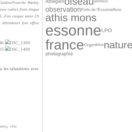
oiseau
Athégien
animaux
 Guidon/Fourche Harley,
observation
avec cadre), frein disque
Porte de l'Essonne
flore
athis mons
S, d'un casque moto US
détendeurs font office
essonne
LPO
france
natur
Orge
nikkor
photographie
a les salutations avec
arley
,
vélo