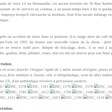
naire de
Saint Lô
en Normandie, cet ancien boucher du 56 Rue Amelot
quarante an de services au couteau, a un passe-temps bien à lui et quelque
 inaperçu lorsqu'il chevauche sa monture, fruit d'un savant mélange ent
stique.
près un accident de moto dans sa jeunesse, il se range alors du coté de
ats-Unis en 1991 lui donne une nouvelle vision de la chose :
fair
u'on ne trouve nulle part
. Adepte de bricolage, donc, il se met à la
dre, guidon, frein, pédales, roues, tout est mis en oeuvre
pour son futur p
réation.
 en acier, fourche Chopper rigide de 1 mètre monté d'origine, pneus et
, frein tambour à l'avant, vélo à rétropédalage, orné de têtes indien
)
26x3
ine US, d'un authentique révolver à percussion western,
réation.