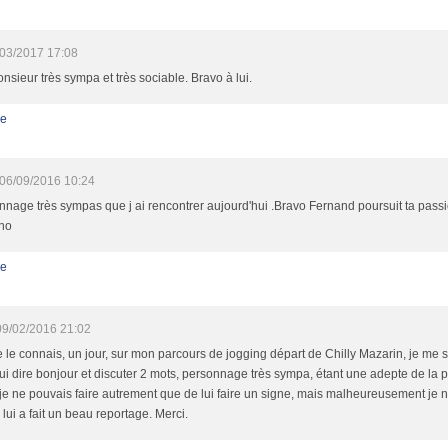
03/2017 17:08
sieur très sympa et très sociable. Bravo à lui.
e
06/09/2016 10:24
nnage très sympas que j ai rencontrer aujourd'hui .Bravo Fernand poursuit ta passio
no
e
09/02/2016 21:02
e le connais, un jour, sur mon parcours de jogging départ de Chilly Mazarin, je me s
ui dire bonjour et discuter 2 mots, personnage très sympa, étant une adepte de la 
je ne pouvais faire autrement que de lui faire un signe, mais malheureusement je 
u lui a fait un beau reportage. Merci.