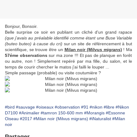
Bonjour, Bonsoir.
Belle surprise ce soir en publiant un cliché d'un grand rapace
(que j'avais au préalable identifié comme étant une Buse Variable
(buteo buteo) à cause du cri)
sur un site de référencement à but
scientifique, se trouve être un
Milan noir
(Milvus migrans)
! Ma
57éme observations
sur ma zone !!! Et pas de planque en forêt
ou autre, non ! Simplement repéré par ma fille, du salon, et le
temps de courir chercher le matos j'ai failli le louper ...
Simple passage (probable) ou visite coutumière ?
#bird
#sauvage
#oiseaux
#observation
#91
#nikon
#libre
#Nikon
D7100
#Animalier
#tamron 150-600 mm
#Morangis
#Essonne
Oiseau
#2017
#Milan noir (Milvus migrans)
#iNaturalist
#Milan
noir
Partager