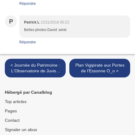
Répondre
P
Patrick L
22/11/2016 00:22
Belles photos David :wink:
Répondre
< Journée du Patrimoine :
Plan Vigipirate aux Portes
L'Observatoire de Juvisy-
de l'Essonne O_o >
sur-Orge
Hébergé par Canalblog
Top articles
Pages
Contact
Signaler un abus