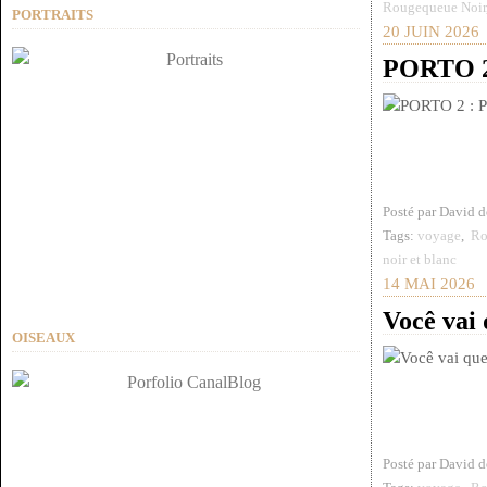
Rougequeue Noir
PORTRAITS
20 JUIN 2026
PORTO 2 
Posté par David 
Tags:
voyage
,
Ro
noir et blanc
14 MAI 2026
Você vai
OISEAUX
Posté par David 