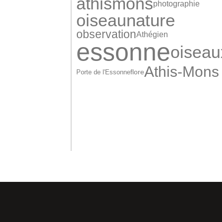
athismons
photographie
nature
oiseau
observation
Athégien
essonne
oiseau
Athis-Mons
Porte de l'Essonne
flore