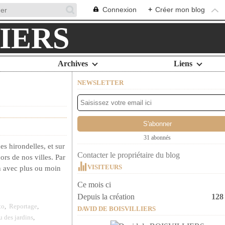
Connexion
+
Créer mon blog
Archives
Liens
NEWSLETTER
31 abonnés
s hirondelles, et sur
Contacter le propriétaire du blog
ors de nos villes. Par
VISITEURS
in avec plus ou moin
Ce mois ci
Depuis la création
128
to
,
Reportage
,
DAVID DE BOISVILLIERS
 des jardins
,