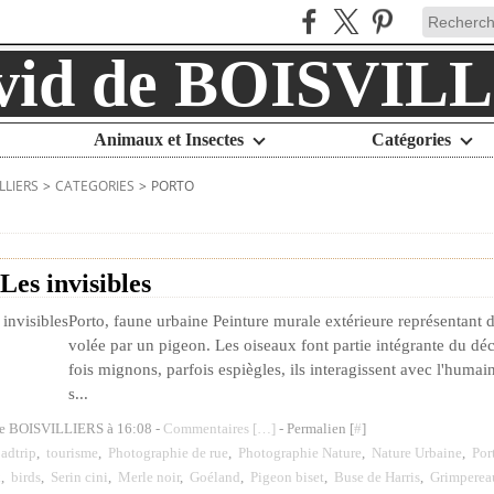
Animaux et Insectes
Catégories
LLIERS
>
CATEGORIES
>
PORTO
 Les invisibles
Porto, faune urbaine Peinture murale extérieure représentant de
volée par un pigeon. Les oiseaux font partie intégrante du déc
fois mignons, parfois espiègles, ils interagissent avec l'huma
s...
de BOISVILLIERS à 16:08 -
Commentaires [
…
]
- Permalien [
#
]
adtrip
,
tourisme
,
Photographie de rue
,
Photographie Nature
,
Nature Urbaine
,
Por
x
,
birds
,
Serin cini
,
Merle noir
,
Goéland
,
Pigeon biset
,
Buse de Harris
,
Grimpereau