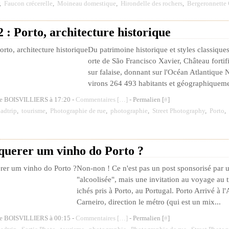
,
Faucon crécerelle
,
Moineau domestique
,
Hirondelle des rochers
,
Bergeronnette 
: Porto, architecture historique
Du patrimoine historique et styles classique
orte de São Francisco Xavier, Château forti
sur falaise, donnant sur l'Océan Atlantique N
virons 264 493 habitants et géographiquemen
de BOISVILLIERS à 17:20 -
Commentaires [
…
]
- Permalien [
#
]
adtrip
,
tourisme
,
Photographie de rue
,
photographie
,
Street Photography
,
Porto
,
 querer um vinho do Porto ?
Non-non ! Ce n'est pas un post sponsorisé par 
"alcoolisée", mais une invitation au voyage au t
ichés pris à Porto, au Portugal. Porto Arrivé à l
Carneiro, direction le métro (qui est un mix...
de BOISVILLIERS à 00:15 -
Commentaires [
…
]
- Permalien [
#
]