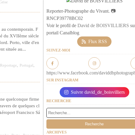
Grise
Reporter-Photographe du Vivant. 📷
RNCP39778BC02
Voir le profil de
David de BOISVILLIERS
sur
s au contemporain. F
portail Canalblog
fié du XVIIème siècle
Flux RSS
ord. Porto, ville d'en
t située au...
SUIVEZ-MOI
Reportage
,
Portugal
,
https://www.facebook.com/daviddbphotograp
SUR INSTAGRAM
Suivre david_de_boisvilliers
une quelconque firme
RECHERCHE
ravers de quelques cl
'Aéroport Francisco Sá
ARCHIVES