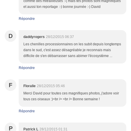
comme des mitrailleuses :-( mais tes photos sont magnifiques
et aussi ton reportage :-) bonne journée :-) David
Répondre
D
daddyrogers
28/12/2015 06:37
Les chenilles processionnaires on les subit depuis longtemps
dans le sud, c'est assez désagréable je reconnais mais
difficile de s'en débarrasser sans abimer l'écosystème ...
Répondre
F
Floralie
28/12/2015 05:46
Merci David pour toutes ces magnifiques photos, j'adore voir
tous ces oiseaux :)<br /> <br /> Bonne semaine !
Répondre
P
Patrick L
28/12/2015 01:31