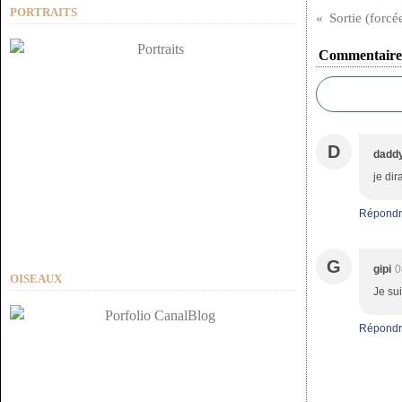
PORTRAITS
Sortie (forcé
Commentaire
D
dadd
je dir
Répondr
G
gipi
0
OISEAUX
Je sui
Répondr