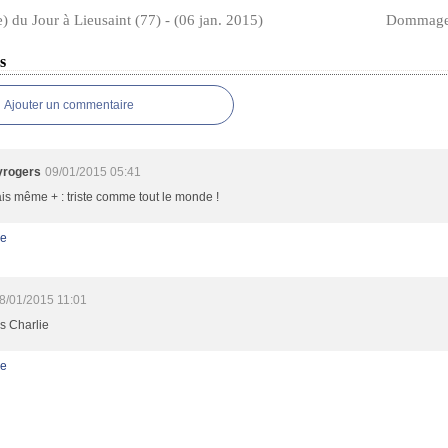
e) du Jour à Lieusaint (77) - (06 jan. 2015)
Dommage 
s
Ajouter un commentaire
yrogers
09/01/2015 05:41
ais même + : triste comme tout le monde !
e
8/01/2015 11:01
s Charlie
e