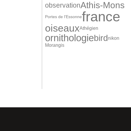
Athis-Mons
observation
france
Portes de l'Essonne
oiseaux
Athégien
ornithologie
bird
nikon
Morangis