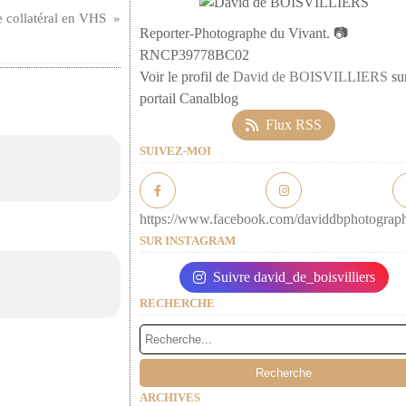
collatéral en VHS
Reporter-Photographe du Vivant. 📷
RNCP39778BC02
Voir le profil de
David de BOISVILLIERS
sur
portail Canalblog
Flux RSS
SUIVEZ-MOI
https://www.facebook.com/daviddbphotograp
SUR INSTAGRAM
Suivre david_de_boisvilliers
RECHERCHE
ARCHIVES