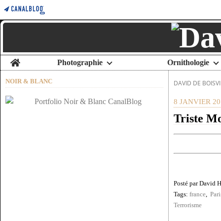
Home
Photographie
Ornithologie
NOIR & BLANC
DAVID DE BOISVI
8 JANVIER 20
Triste Mo
Posté par David 
Tags:
france
,
Pari
Terrorisme