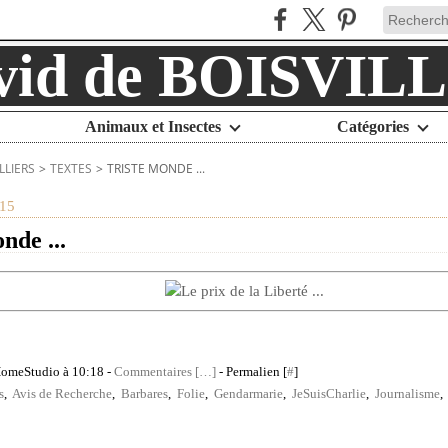
Animaux et Insectes
Catégories
LLIERS
>
TEXTES
>
TRISTE MONDE ...
15
nde ...
HomeStudio à 10:18 -
Commentaires [
…
]
- Permalien [
#
]
s
,
Avis de Recherche
,
Barbares
,
Folie
,
Gendarmarie
,
JeSuisCharlie
,
Journalisme