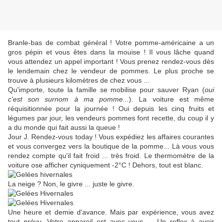
Branle-bas
de combat général !
Votre pomme-américaine a un
gros pépin et vous êtes dans la mouise ! Il vous lâche quand
vous attendez un appel important ! Vous prenez rendez-vous dès
le lendemain chez le vendeur de pommes. Le plus proche se
trouve à plusieurs kilomètres de chez vous ...
Qu'importe, toute la famille se mobilise pour sauver Ryan (
oui
c'est son surnom à ma pomme...
). La voiture est même
réquisitionnée pour la journée ! Oui depuis les cinq fruits et
légumes par jour, les vendeurs pommes font recette, du coup il y
a du monde qui fait aussi la queue !
Jour J. Rendez-vous today ! Vous expédiez les affaires courantes
et vous convergez vers la boutique de la pomme... Là vous vous
rendez compte qu'il fait froid ... très froid. Le thermomètre de la
voiture ose afficher cyniquement -2°C ! Dehors, tout est blanc.
La neige ? Non, le givre ... juste le givre.
Une heure et demie d'avance. Mais par expérience, vous avez
tout prévu. Votre appareil est avec vous ... Un reflex à avoir