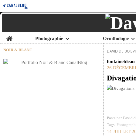
Home
Photographie
Ornithologie
NOIR & BLANC
DAVID DE BOISVI
fontainebleau
26 DÉCEMBRE
Divagatio
Posté par David 
Tags:
Photographi
14 JUILLET 2