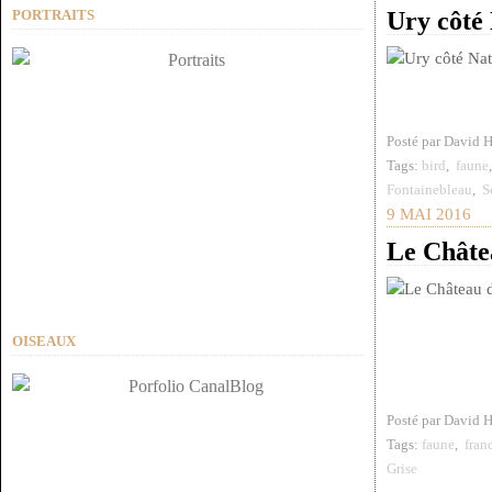
PORTRAITS
Ury côté
Posté par David 
Tags:
bird
,
faune
Fontainebleau
,
S
9 MAI 2016
Le Châte
OISEAUX
Posté par David 
Tags:
faune
,
fran
Grise