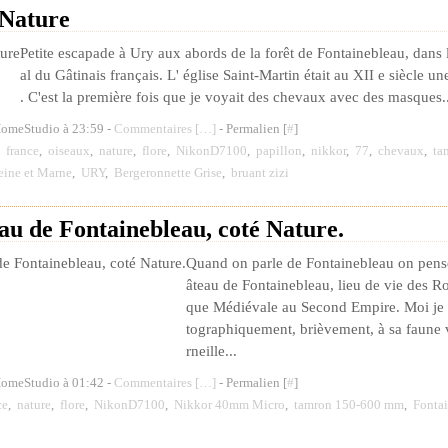
 Nature
Petite escapade à Ury aux abords de la forêt de Fontainebleau, dans 
al du Gâtinais français. L' église Saint-Martin était au XII e siècle u
. C'est la première fois que je voyait des chevaux avec des masques..
HomeStudio à 23:59 -
Commentaires [
…
]
- Permalien [
#
]
,
france
,
oiseaux
,
nature
,
flore
,
NikonD7100
,
papillon
,
nikkor
,
77
,
chevaux
,
ta
eine et Marne
,
URY
,
Bergeronnette Grise
,
bruant zizi
au de Fontainebleau, coté Nature.
Quand on parle de Fontainebleau on pense
âteau de Fontainebleau, lieu de vie des Ro
que Médiévale au Second Empire. Moi je 
tographiquement, brièvement, à sa faune vi
rneille...
HomeStudio à 01:42 -
Commentaires [
…
]
- Permalien [
#
]
ce
,
nature
,
flore
,
NikonD7100
,
Nikkor 40mm Micro
,
tamron 150-600 mm
,
Fonta