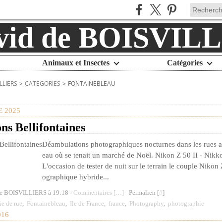
Animaux et Insectes
Catégories
LLIERS
>
CATEGORIES
>
FONTAINEBLEAU
 2025
ns Bellifontaines
Déambulations photographiques nocturnes dans les rues 
eau où se tenait un marché de Noël. Nikon Z 50 II - Nik
L'occasion de tester de nuit sur le terrain le couple Nikon 
ographique hybride...
de BOISVILLIERS à 19:18 -
Commentaires [
…
]
- Permalien [
#
]
e de rue
,
Fontainebleau
,
Ile de France
,
france
,
Photography
,
photographie
016