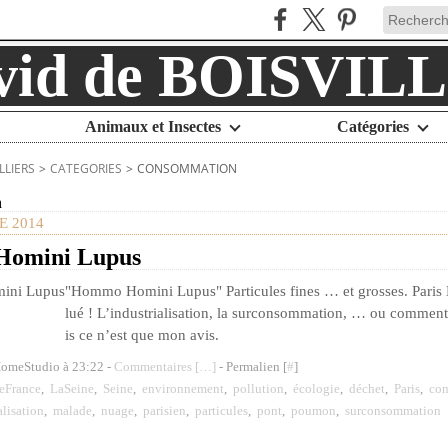
Animaux et Insectes
Catégories
LLIERS
>
CATEGORIES
>
CONSOMMATION
n
 2014
omini Lupus
"Hommo Homini Lupus" Particules fines … et grosses. Paris L
lué ! L’industrialisation, la surconsommation, … ou comm
is ce n’est que mon avis.
HomeStudio à 23:22 -
Commentaires [
…
]
- Permalien [
#
]
deFrance
,
LaSeine
,
Seine
,
environnement
,
pollution
,
écologie
,
déchet
,
Paris
,
co
alisation
,
malade
,
nuage
,
parisien
,
particules
,
pont
,
poumon
,
surconsommation