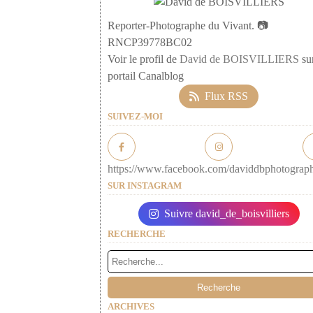
Reporter-Photographe du Vivant. 📷
RNCP39778BC02
Voir le profil de
David de BOISVILLIERS
sur
portail Canalblog
Flux RSS
SUIVEZ-MOI
https://www.facebook.com/daviddbphotograp
SUR INSTAGRAM
Suivre david_de_boisvilliers
RECHERCHE
ARCHIVES