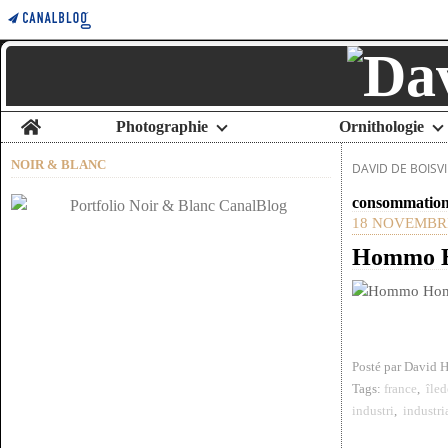
Home
Photographie
Ornithologie
NOIR & BLANC
DAVID DE BOISVI
consommatio
18 NOVEMBRE
Hommo H
Posté par David 
Tags:
france
,
île
industri
,
industri