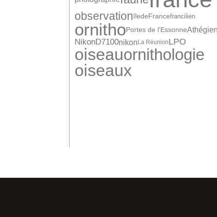
observation
îledeFrance
francilien
ornitho
Athégie
Portes de l'Essonne
LPO
NikonD7100
nikon
La Réunion
oiseau
ornithologie
oiseaux