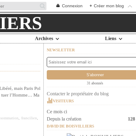
Connexion
+
Créer mon blog
Archives
Liens
NEWSLETTER
31 abonnés
ibéré, mais Paris Pol
Contacter le propriétaire du blog
ent tuer l’Homme… Ma
VISITEURS
Ce mois ci
nsommation
,
francilien
,
Depuis la création
128
DAVID DE BOISVILLIERS