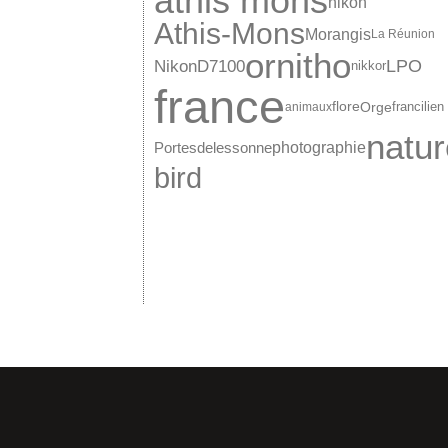
athis mons
nikon
Athis-Mons
Morangis
La Réunion
ornitho
LPO
NikonD7100
nikkor
france
Orge
flore
francilien
animaux
natur
Portesdelessonne
photographie
bird