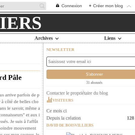
Connexion
+
Créer mon blog
Archives
Liens
NEWSLETTER
rd Pâle
31 abonnés
Contacter le propriétaire du blog
us arrive parfois de p
VISITEURS
 à côté de belles cho
sans le savoir, même a
Ce mois ci
connaisseurs" et aux i
Depuis la création
128
ssés. Je suis à l'affût
DAVID DE BOISVILLIERS
oindre mouvement
es sur mon secteur, le