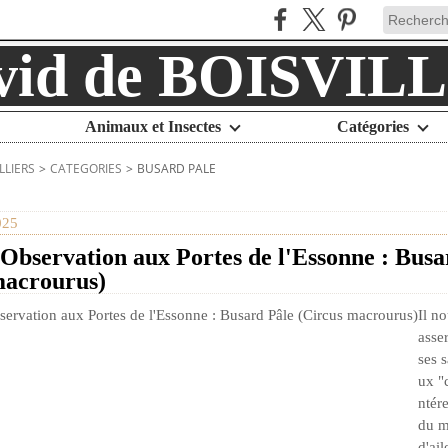
Animaux et Insectes
Catégories
LLIERS
>
CATEGORIES
>
BUSARD PALE
025
Observation aux Portes de l'Essonne : Busa
macrourus)
Il no
asser
ses 
ux "
ntére
du m
d'ail