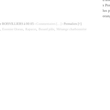
s Por
lus 
orang
de BOISVILLIERS à 00:05 -
Commentaires [
…
]
- Permalien [
#
]
,
Essonne Oiseau
,
Rapaces
,
Busard pâle
,
Mésange charbonnière