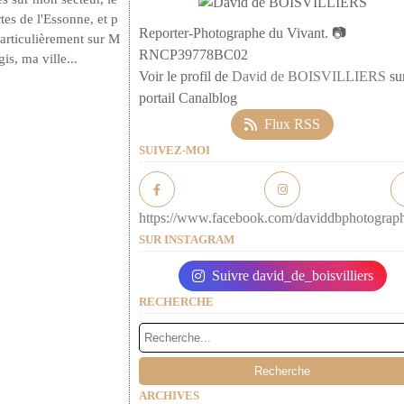
tes de l'Essonne, et p
Reporter-Photographe du Vivant. 📷
particulièrement sur M
RNCP39778BC02
is, ma ville...
Voir le profil de
David de BOISVILLIERS
sur
portail Canalblog
Flux RSS
SUIVEZ-MOI
https://www.facebook.com/daviddbphotograp
SUR INSTAGRAM
Suivre david_de_boisvilliers
RECHERCHE
ARCHIVES