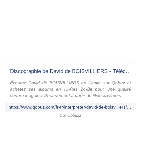
Discographie de David de BOISVILLIERS - Téléchargez des albums en Hi-Res - Qobuz
Écoutez David de BOISVILLIERS en illimité sur Qobuz et
achetez ses albums en Hi-Res 24-Bit pour une qualité
sonore inégalée. Abonnement à partir de %price%/mois.
https://www.qobuz.com/fr-fr/interpreter/david-de-boisvilliers/16728498
Sur Qobuzz