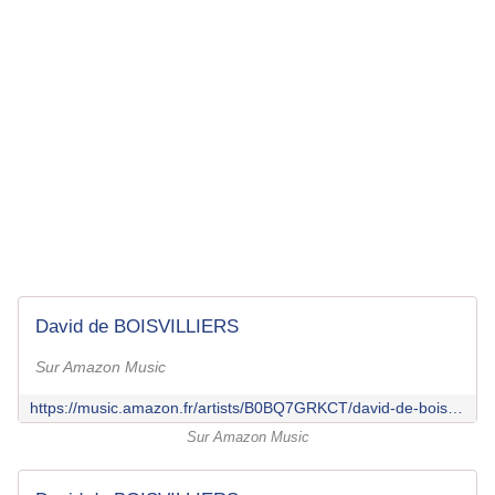
David de BOISVILLIERS
Sur Amazon Music
https://music.amazon.fr/artists/B0BQ7GRKCT/david-de-boisvilliers?marketplaceId=A13V1IB3VIYZZH&musicTerritory=FR&ref=dm_sh_PXFKRYkBNxjxA3fn5wW9QyF3g
Sur Amazon Music