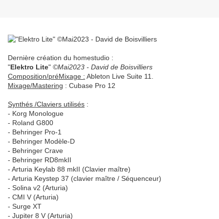
Dernière création du homestudio :
"
Elektro Lite
"
©Mai2023 - David de Boisvilliers
Composition/préMixage :
Ableton Live Suite 11.
Mixage/Mastering
: Cubase Pro 12
Synthés /Claviers utilisés
:
- Korg Monologue
- Roland G800
- Behringer Pro-1
- Behringer Modèle-D
- Behringer Crave
- Behringer RD8mkII
- Arturia Keylab 88 mkII (Clavier maître)
- Arturia Keystep 37 (clavier maître / Séquenceur)
- Solina v2 (Arturia)
- CMI V (Arturia)
- Surge XT
- Jupiter 8 V (Arturia)