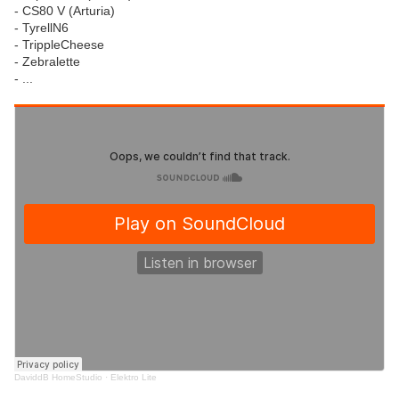
- CS80 V (Arturia)
- TyrellN6
- TrippleCheese
- Zebralette
- ...
DaviddB HomeStudio
·
Elektro Lite