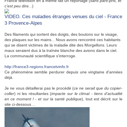
France télévision en a même fait un reportage (
sans parti-pris, et
c'est peu dire...
)
VIDEO. Ces maladies étranges venues du ciel - France
3 Provence-Alpes
Des filaments qui sortent des doigts, des boutons sur le visage,
des plaques sur les mains... Nous avons rencontré ces habitants
qui se disent victimes de la maladie dite des Morgellons. Leurs
maux seraient dus à la traînée blanche des avions dans le ciel.
La communauté scientifique s'interroge.
http://france3-regions.francetvinfo.fr
Ce phénomène semble perdurer depuis une vingtaine d'années
déjà.
Je ne vous détaillerai pas le procédé (
ce ne serait que du copier-
coller
) ni les résultantes (
impacte sur le climat - tiens d'actualité
en ce moment ! - et sur la santé publique
), tout est décrit sur le
site ci-dessous ...