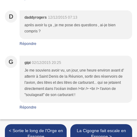
D
daddyrogers
12/12/2015 07:13
après avoir lu ça , je me pose des questions , ai-je bien
compris ?
Répondre
G
gipi
02/12/2015 20:25
Je me souviens avoir vu, un jour, une heure environ avant d'
atterrir à Saint Denis de la Réunion, sortir des réservoirs de
l'avion, des litres et des litres de carburant... qui se jetaient
directement dans l'océan indien !<br /> <br /> l'avion de
"soulageait" de son carburant !
Répondre
< Sortie le long de l'Orge en
La Cigogne fait escale en
Essonne
Essonne >