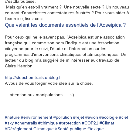
c'estdlafoutaise.
Mais qu'en est-t-il vraiment ? Une nouvelle secte ? Un nouveau
courant d'anarchistes contestataires frustrés ? Pour vous aider à
l'exercice, lisez ceci ...
Que valent les documents essentiels de l'Acseipica ?
Pour ceux qui ne le savent pas, l'Acseipica est une association
française qui, comme son nom l'indique est une Association
citoyenne pour le suivi, l'étude et l'information sur les
programmes d'interventions climatiques et atmosphériques. Un
lecteur du blog m'a suggéré de m'intéresser aux travaux de
Claire Henrion.
http://stopchemtrails.unblog.fr
A vous de vous forger votre idée sur la chose.
... attention aux manipulations ... :-)
#nature
#environnement
#pollution
#rejet
#avion
#ecologie
#ciel
#sky
#chemtrails
#chimique
#protection
#COP21
#Climat
#Dérèglement Climatique
#Santé publique
#toxique