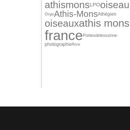
oiseau
athismons
LPO
Athis-Mons
Athégien
Orge
athis mons
oiseaux
france
Portesdelessonne
photographie
flore