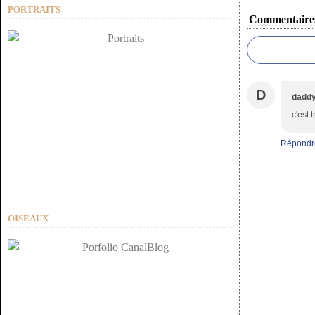
PORTRAITS
Commentaire
D
dadd
c'est 
Répondr
OISEAUX