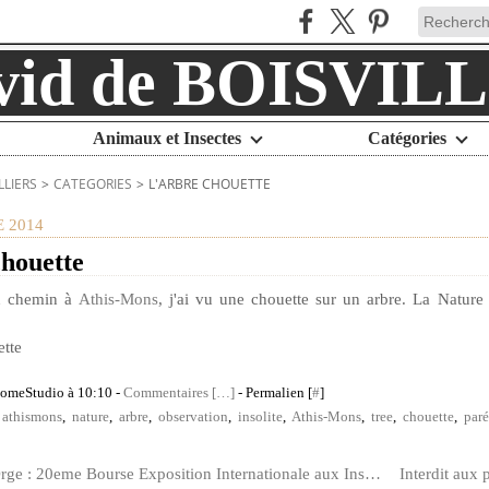
Animaux et Insectes
Catégories
LLIERS
>
CATEGORIES
>
L'ARBRE CHOUETTE
 2014
chouette
n chemin à
Athis-Mons
, j'ai vu une chouette sur un arbre. La Natur
HomeStudio à 10:10 -
Commentaires [
…
]
- Permalien [
#
]
,
athismons
,
nature
,
arbre
,
observation
,
insolite
,
Athis-Mons
,
tree
,
chouette
,
paré
Juvisy-Sur-Orge : 20eme Bourse Exposition Internationale aux Insectes 2014