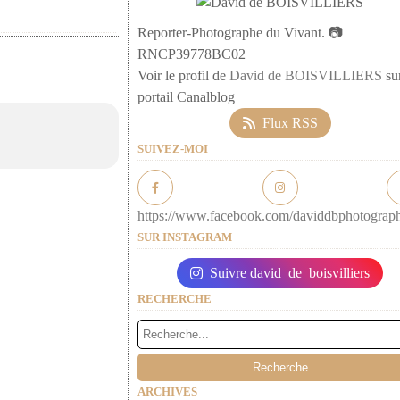
Reporter-Photographe du Vivant. 📷
RNCP39778BC02
Voir le profil de
David de BOISVILLIERS
sur
portail Canalblog
Flux RSS
SUIVEZ-MOI
https://www.facebook.com/daviddbphotograp
SUR INSTAGRAM
Suivre david_de_boisvilliers
RECHERCHE
ARCHIVES