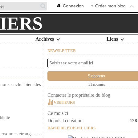
Connexion
+
Créer mon blog
Archives
Liens
NEWSLETTER
e nous cache bien des
31 abonnés
Contacter le propriétaire du blog
VISITEURS
Ce mois ci
idolie
Depuis la création
128
DAVID DE BOISVILLIERS
Interdit aux personnes étrangères ...