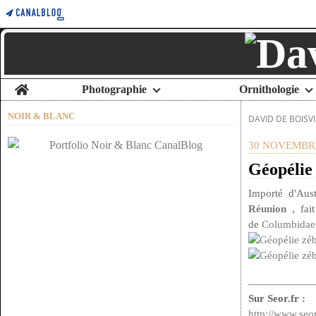
Home
Photographie
Ornithologie
NOIR & BLANC
DAVID DE BOISVI
30 NOVEMBRE
Géopélie 
Importé d'Aus
Réunion
, fait
de
Columbidae
Sur Seor.fr :
http://www.seor