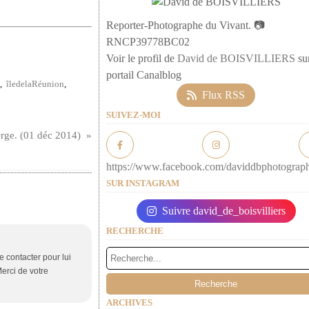
Reporter-Photographe du Vivant. 📷
RNCP39778BC02
Voir le profil de
David de BOISVILLIERS
sur
portail Canalblog
,
îledelaRéunion
,
Flux RSS
SUIVEZ-MOI
Orge. (01 déc 2014)
https://www.facebook.com/daviddbphotograp
SUR INSTAGRAM
Suivre david_de_boisvilliers
RECHERCHE
e contacter pour lui
Merci de votre
ARCHIVES