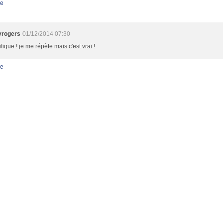
e
yrogers
01/12/2014 07:30
ique ! je me répète mais c'est vrai !
e