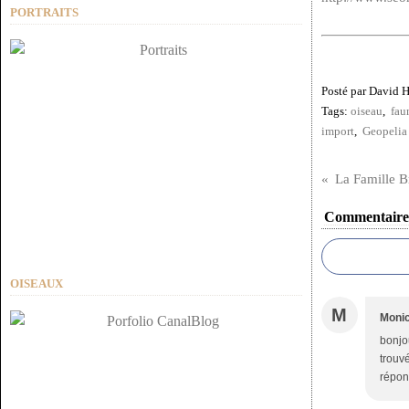
PORTRAITS
Posté par David 
Tags:
oiseau
,
fau
import
,
Geopelia 
La Famille B
Commentaire
OISEAUX
M
Moni
bonjou
trouvé
répon