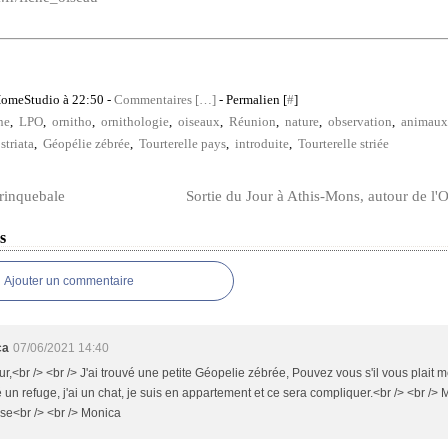
HomeStudio à 22:50 -
Commentaires [
…
]
- Permalien [
#
]
ne
,
LPO
,
ornitho
,
ornithologie
,
oiseaux
,
Réunion
,
nature
,
observation
,
animaux
striata
,
Géopélie zébrée
,
Tourterelle pays
,
introduite
,
Tourterelle striée
rinquebale
Sortie du Jour à Athis-Mons, autour de l'
s
Ajouter un commentaire
ca
07/06/2021 14:40
r,<br /> <br /> J'ai trouvé une petite Géopelie zébrée, Pouvez vous s'il vous plait m
 un refuge, j'ai un chat, je suis en appartement et ce sera compliquer.<br /> <br /> 
se<br /> <br /> Monica