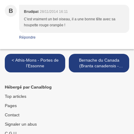
B
Brudipat
28/11/2014 16:11
C'est vraiment un bel oiseau, il a une bonne tête avec sa
houpette rouge orangée !
Répondre
< Athis-Mons - Portes de
Bernache du Canada
l'Essonne
(Branta canadensis -
Canada Goose) >
Hébergé par Canalblog
Top articles
Pages
Contact
Signaler un abus
C.G.U.