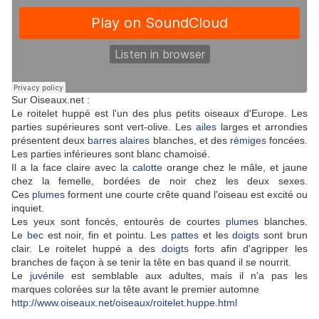
Sur Oiseaux.net :
Le roitelet huppé est l'un des plus petits oiseaux d'Europe. Les
parties supérieures sont vert-olive. Les
ailes
larges et arrondies
présentent deux
barres alaires
blanches, et des
rémiges
foncées.
Les parties inférieures sont blanc chamoisé.
Il a la face claire avec la
calotte
orange chez le mâle, et jaune
chez la femelle, bordées de noir chez les deux sexes.
Ces
plumes
forment une courte crête quand l'oiseau est excité ou
inquiet.
Les yeux sont foncés, entourés de courtes
plumes
blanches.
Le
bec
est noir, fin et pointu. Les
pattes
et les
doigts
sont brun
clair. Le roitelet huppé a des
doigts
forts afin d'agripper les
branches de façon à se tenir la tête en bas quand il se nourrit.
Le
juvénile
est semblable aux adultes, mais il n'a pas les
marques colorées sur la tête avant le premier automne
http://www.oiseaux.net/oiseaux/roitelet.huppe.html