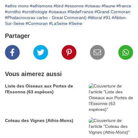
#athis mons
#athismons
#bird
#essonne
#oiseau
#faune
#france
#ornitho
#ornithologie
#oiseaux
#îledeFrance
#Grand Cormoran
#Phalacrocorax carbo - Great Cormorant)
#littoral
#91
#Ablon-
Sur-Seine
#Cormoran
#LaSeine
#Seine
Partager
Vous aimerez aussi
Liste des Oiseaux aux Portes de
l'Essonne (63 espèces)
Coteau des Vignes (Athis-Mons)