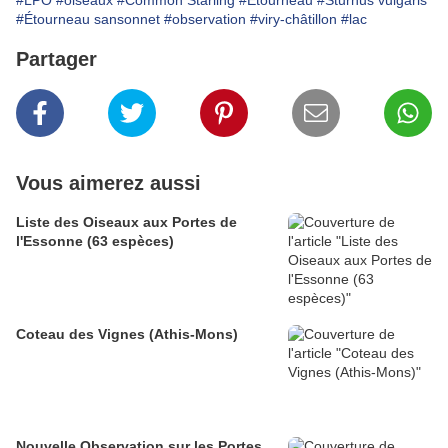
#LPO
#oiseaux
#Common Starling
#Etourneau
#Sturnus vulgaris
#Étourneau sansonnet
#observation
#viry-châtillon
#lac
Partager
Vous aimerez aussi
Liste des Oiseaux aux Portes de
l'Essonne (63 espèces)
Coteau des Vignes (Athis-Mons)
Nouvelle Observation sur les Portes