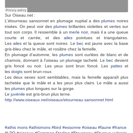
Sur Oiseau.net :
L'étourneau sansonnet en plumage nuptial a des
plumes
noires
irisées. On peut voir des
plumes
brillantes violettes et vertes sur
tout son corps. Il ressemble à un
merle noir
, mais il a une queue
courte et carrée, et des
ailes
pointues et triangulaires.
Les
ailes
et la queue sont noires. Le
bec
est jaune avec la base
gris-bleu chez le mâle, et rosâtre chez la femelle.
En plumage d'automne, les
plumes
sont ourlées de blanc et de
chamois, donnant à l'oiseau un plumage tacheté. Le
bec
devient
gris foncé ou noir. Les yeux sont brun foncé. Les
pattes
et
les
doigts
sont brun-roux.
Les deux sexes sont semblables, mais la femelle apparaît plus
tachetée que le mâle et a les yeux plus clairs. Le mâle a aussi
les
plumes
plus longues sur la gorge.
Le
juvénile
est gris-brun plus terne.
http://www.oiseaux.net/oiseaux/etourneau.sansonnet.html
#athis mons
#athismons
#bird
#essonne
#oiseau
#faune
#france