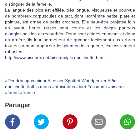
distinguer de la femelle.
La langue des pics est effilée, très longue, visqueuse et pourvue
de nombreux corpuscules de tact, dont l'extrémité petite, plate et
pointue, est ornée de petits crochets. Elle peut-être projetée loin
en avant. Leurs
tarses
sont courts et les
doigts
pourvus
d'
ongles
solides et recourbés. Deux sont dirigés en avant et deux
en arrière, ils leur permettent de grimper facilement aux arbres
tout en prenant appui sur les
plumes
de la queue, excessivement
robustes.
http://www.oiseaux.net/oiseaux/pic.epeichette.html
#Dendrocopos minor
#Lesser Spotted Woodpecker
#Pic
épeichette
#athis mons
#athismons
#bird
#essonne
#oiseau
#faune
#france
Partager