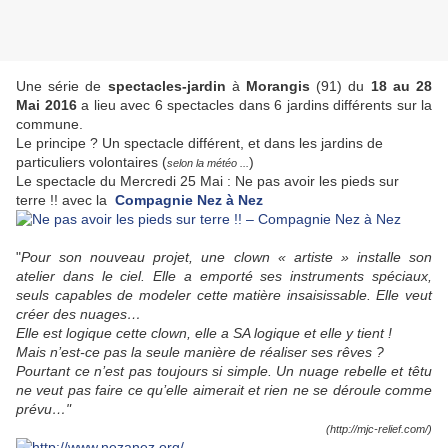
Une série de
spectacles-jardin
à
Morangis
(91) du
18 au 28
Mai 2016
a lieu avec 6 spectacles dans 6 jardins différents sur la
commune.
Le principe ? Un spectacle différent, et dans les jardins de
particuliers volontaires (
)
selon la météo ...
Le spectacle du Mercredi 25 Mai : Ne pas avoir les pieds sur
terre !! avec la
Compagnie Nez à Nez
"
Pour son nouveau projet, une clown « artiste » installe son
atelier dans le ciel. Elle a emporté ses instruments spéciaux,
seuls capables de modeler cette matière insaisissable. Elle veut
créer des nuages…
Elle est logique cette clown, elle a SA logique et elle y tient !
Mais n’est-ce pas la seule manière de réaliser ses rêves ?
Pourtant ce n’est pas toujours si simple. Un nuage rebelle et têtu
ne veut pas faire ce qu’elle aimerait et rien ne se déroule comme
prévu…"
(http://mjc-relief.com/)