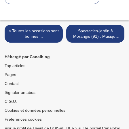
< Toutes les occasions sont
Spectacles-jardin à
bonnes ...
Morangis (91) : Musique
médiévale (Ensemble Bella
Donna) >
Hébergé par Canalblog
Top articles
Pages
Contact
Signaler un abus
C.G.U.
Cookies et données personnelles
Préférences cookies
Voir le profil de David de BOISVILLIERS sur le portail Canalblog